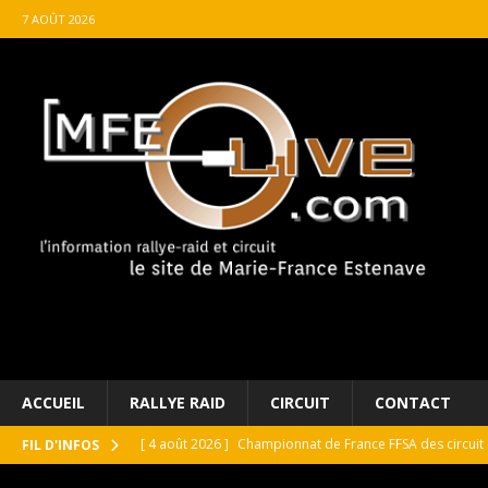
7 AOÛT 2026
ACCUEIL
RALLYE RAID
CIRCUIT
CONTACT
[ 4 août 2026 ]
Championnat de France FFSA des circuit 
FIL D'INFOS
[ 4 août 2026 ]
Paul Cauhaupé rejoint le cercle des va