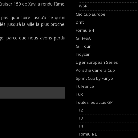
Cruiser 150 de Xavi a rendu l’âme.
WSR
Clio Cup Europe
pas quoi faire jusqu’à ce qu’un
Drift
 jusqu’à la ville la plus proche.
Formule 4
ge, parce que nous avons perdu
GT FFSA
GT Tour
Indycar
Ligier European Series
Porsche Carrera Cup
Sprint Cup by Funyo
TC France
TCR
Toutes les actus GP
F2
F3
F4
Formule E