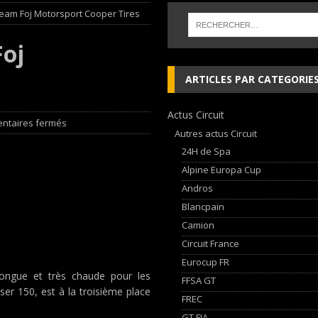
team Foj Motorsport Cooper Tires
 cylindres’ Nouvelle exposition spéciale à l’Audi museum mobile
NEWS
Foj
 week-end d’exception !
NEWS
ARTICLES PAR CATEGORIE
dium dans la Nièvre !
FFSA GT
Actus Circuit
AN Automotive Technology sign strategic partnership
RALLYE-RAID
ntaires fermés
Autres actus Circuit
24H de Spa
Alpine Europa Cup
Andros
Blancpain
Camion
Circuit France
Eurocup FR
longue et très chaude pour les
FFSA GT
ser 150, est à la troisième place
FREC
GT FIA