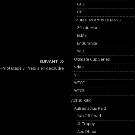
GP2
GP3
Toutes les actus Le MANS
24h du Mans
ELMS
Endurance
WEC
Ultimate Cup Series
SUIVANT
VdeV
Pillot Etape 3: Prêts à en découdre
VH
WTCC
WTCR
Actus Raid
Autres actus Raid
24h Off Road
4L Trophy
Abu Dhabi