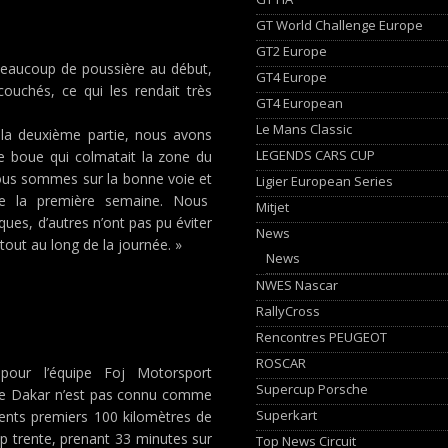
GT World Challenge Europe
GT2 Europe
 beaucoup de poussière au début,
GT4 Europe
couchés, ce qui les rendait très
GT4 European
Le Mans Classic
 la deuxième partie, nous avons
LEGENDS CARS CUP
e boue qui colmatait la zone du
nous sommes sur la bonne voie et
Ligier European Series
e de la première semaine. Nous
Mitjet
s, d’autres n’ont pas pu éviter
News
out au long de la journée. »
News
NWES Nascar
RallyCross
Rencontres PEUGEOT
ROSCAR
 pour l’équipe Foj Motorsport
Supercup Porsche
Le Dakar n’est pas connu comme
Superkart
lents premiers 100 kilomètres de
op trente, prenant 33 minutes sur
Top News Circuit