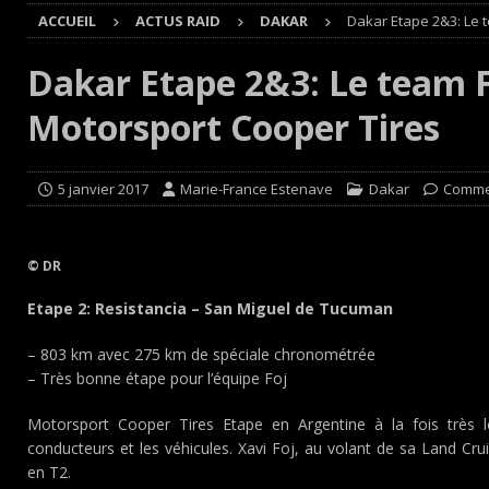
ACCUEIL
ACTUS RAID
DAKAR
Dakar Etape 2&3: Le 
Cours
EDITO CIRCUIT
[ 4 août 2026 ]
‘1-2-4-5-3 : 50 ans de moteurs Audi cinq
Dakar Etape 2&3: Le team 
[ 4 août 2026 ]
Autocross et SprinCar : Aydie conclut un
Motorsport Cooper Tires
[ 3 août 2026 ]
GT4 AKKODIS-ASP : Victoire et double po
[ 4 août 2026 ]
Buggyra Organization and WINBO-DONGJI
5 janvier 2017
Marie-France Estenave
Dakar
Comme
© DR
Etape 2: Resistancia – San Miguel de Tucuman
– 803 km avec 275 km de spéciale chronométrée
– Très bonne étape pour l’équipe Foj
Motorsport Cooper Tires Etape en Argentine à la fois très 
conducteurs et les véhicules. Xavi Foj, au volant de sa Land Crui
en T2.