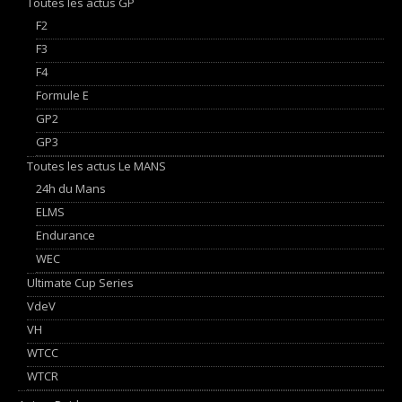
Toutes les actus GP
F2
F3
F4
Formule E
GP2
GP3
Toutes les actus Le MANS
24h du Mans
ELMS
Endurance
WEC
Ultimate Cup Series
VdeV
VH
WTCC
WTCR