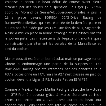
‘chinoise’ a connu un beau début de course avant d’être
retardée par des soucis de suspension. La Ligier JS P2/RGR
Sport by Morand de Senna/Albuquerque/Gonzalez a pris la
2ème place devant l’ORECA 05/G-Drive Racing de
Rusinov/Brundle/Rast qui s’est élancée de la dernière place et
qui n’a pas été aidée par les FCY. Une fois de plus, Signatech-
Alpine a mis en place la bonne stratégie et les pilotes ont fait
le job en piste. Les mécaniciens de l’équipe ont montré qu’ils
connaissaient parfaitement les paroles de la Marseillaise au
pied du podium.
Manor pouvait espérer un bon résultat mais un passage sur un
vibreur a endommagé une partie de la suspension. Les
BR01/SMP Racing ont été retardées par des pénalités et la
#37 a occasionné un FCY, mais la #27 s’est classée au pied du
podium devant la Ligier JS P2/Tequila Patron ESM #31.
Comme à Mexico, Aston Martin Racing a décroché la victoire
en GTE-Pro, à nouveau grâce à Marco Sorensen et Nicki
Thiim. Les Ferrari 488 GTE/AF Corse auront eu beau tout
donner mais Bruni/Rigon ont raté le coche pour 11s. La