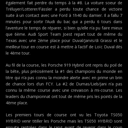
également fait perdre du temps à la #8. La voiture soeur de
Tréluyer/Lotterer/Fässler a perdu toute chance de victoire
suite à un contact avec une Ford à 1h40 du damier. Il a fallu 7
minutes pour sortir l’Audi du bac qui a perdu 6 tours dans
l’aventure le temps de réparer, si bien qu’elle n’a pu faire mieux
que 6ème. Audi Sport Team Joest repart tout de même du
Texas avec une 2ème place pour Duval/Jarvis/di Grassi et le
meilleur tour en course est à mettre à l’actif de Loïc Duval dès
le 4ème tour.
Au fil de la course, les Porsche 919 Hybrid ont repris du poil de
la bête, plus précisément la #1 des champions du monde en
titre qui n’a pas connu la moindre alerte avec en prime un brin
de chance lors d’un FCY. La #2 de Dumas/Lieb/Jani n’a pas
connu la même course avec une crevaison à mi-course. Les
leaders du championnat ont tout de même pris les points de la
4ème place.
Les premiers tours de course ont vu les Toyota TS050
HYBRID venir titiller les Porsche mais les TS050 HYBRID sont
ensuite rentrées dans le rang avant de revenir dans le coup