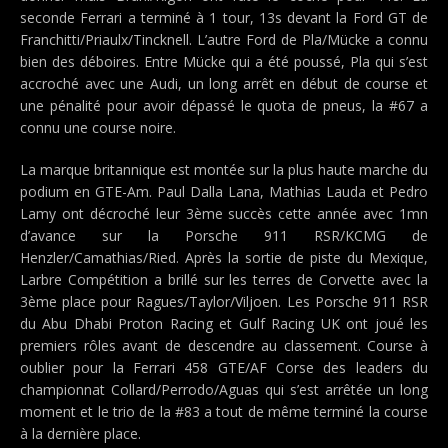
seconde Ferrari a terminé à 1 tour, 13s devant la Ford GT de
Franchitti/Priaulx/Tincknell. L’autre Ford de Pla/Mücke a connu
bien des déboires. Entre Mücke qui a été poussé, Pla qui s’est
accroché avec une Audi, un long arrêt en début de course et
une pénalité pour avoir dépassé le quota de pneus, la #67 a
connu une course noire.
La marque britannique est montée sur la plus haute marche du
podium en GTE-Am. Paul Dalla Lana, Mathias Lauda et Pedro
Lamy ont décroché leur 3ème succès cette année avec 1mn
d’avance sur la Porsche 911 RSR/KCMG de
Henzler/Camathias/Ried. Après la sortie de piste du Mexique,
Larbre Compétition a brillé sur les terres de Corvette avec la
3ème place pour Ragues/Taylor/Viljoen. Les Porsche 911 RSR
du Abu Dhabi Proton Racing et Gulf Racing UK ont joué les
premiers rôles avant de descendre au classement. Course à
oublier pour la Ferrari 458 GTE/AF Corse des leaders du
championnat Collard/Perrodo/Aguas qui s’est arrêtée un long
moment et le trio de la #83 a tout de même terminé la course
à la dernière place.