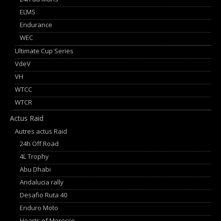
ELMS
Endurance
WEC
Ultimate Cup Series
VdeV
VH
WTCC
WTCR
Actus Raid
Autres actus Raid
24h Off Road
4L Trophy
Abu Dhabi
Andalucia rally
Desafio Ruta 40
Enduro Moto
Hearts of Morocco