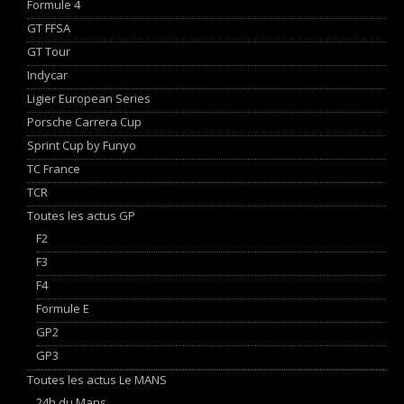
Formule 4
GT FFSA
GT Tour
Indycar
Ligier European Series
Porsche Carrera Cup
Sprint Cup by Funyo
TC France
TCR
Toutes les actus GP
F2
F3
F4
Formule E
GP2
GP3
Toutes les actus Le MANS
24h du Mans