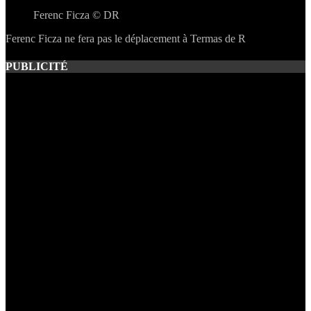
en
Ferenc Ficza © DR
Arg
Mal
Ferenc Ficza ne fera pas le déplacement à Termas de R
Fic
ne
fera
PUBLICITÉ
pas
le
dép