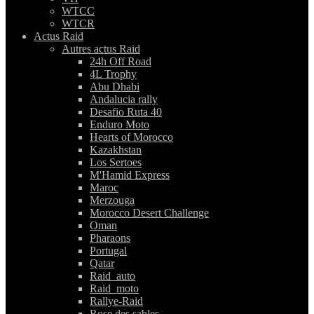
WTCC
WTCR
Actus Raid
Autres actus Raid
24h Off Road
4L Trophy
Abu Dhabi
Andalucia rally
Desafio Ruta 40
Enduro Moto
Hearts of Morocco
Kazakhstan
Los Sertoes
M'Hamid Express
Maroc
Merzouga
Morocco Desert Challenge
Oman
Pharaons
Portugal
Qatar
Raid_auto
Raid_moto
Rallye-Raid
Rose des sables