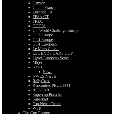
Camion
Circuit France
Eurocup FR
FFSA GT
FREC
GT FIA
GT World Challenge Europe
GT2 Europe
GT4 Europe
GT4 European
Le Mans Classic
LEGENDS CARS CUP
Ligier European Series
Mitjet
News
News
NWES Nascar
RallyCross
Rencontres PEUGEOT
ROSCAR
Supercup Porsche
Superkart
Top News Circuit
WSR
Clio Cup Europe