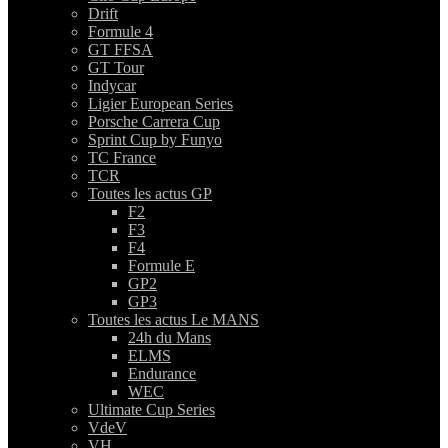
Drift
Formule 4
GT FFSA
GT Tour
Indycar
Ligier European Series
Porsche Carrera Cup
Sprint Cup by Funyo
TC France
TCR
Toutes les actus GP
F2
F3
F4
Formule E
GP2
GP3
Toutes les actus Le MANS
24h du Mans
ELMS
Endurance
WEC
Ultimate Cup Series
VdeV
VH