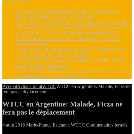
FIL D'INFOS
[ 8 août 2026 ]
Morocco Desert Challenge : Road-book
réalisé par Sébastien Delaunay
Edito Raid
[ 8 août 2026 ]
Grand Prix de France Historique : Il aura lieu
à Dijon du 23 au 25 Avril avec HVM Racing
Edito Circuit
[ 8 août 2026 ]
GT World Challenge : Mercedes-AMG,
Porsche and Ferrari vie for international glory
GT World
Challenge Europe
[ 7 août 2026 ]
De l’annulation du rallye TT Orthez-Béarn,
les Cimes sur de bons rails !
Edito Raid
[ 7 août 2026 ]
De la première esquisse à la réalité : l’Audi
Nuvolari en 405 jours
News
[ 7 août 2026 ]
GT4 France Joran Leneutre à Magny-Cours :
La dynamique de la victoire
FFSA GT
Accueil
Actus Circuit
WTCC
WTCC en Argentine: Malade, Ficza ne
fera pas le déplacement
WTCC en Argentine: Malade, Ficza ne
fera pas le déplacement
sur
4 août 2016
Marie-France Estenave
WTCC
Commentaires fermés
WT