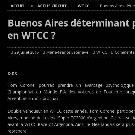
ACCUEIL
ACTUS CIRCUIT
WTCC
Buenos Aires déte
[ 8 août 2026 ]
GT World Challenge : Mercedes-AMG, Pors
EUROPE
Buenos Aires déterminant 
[ 7 août 2026 ]
De l’annulation du rallye TT Orthez-Béarn
en WTCC ?
[ 7 août 2026 ]
De la première esquisse à la réalité : l’A
[ 8 août 2026 ]
Avant les Cimes, Mathieu Baumel à la Ba
29 juillet 2016
Marie-France Estenave
WTCC
Commentai
© DR
Tom Coronel pourrait prendre un avantage psychologique
Championnat du Monde FIA des Voitures de Tourisme lorsqu
Argentine le mois prochain.
Double vainqueur en WTCC cette année, Tom Coronel participe
Aires, manche de la série Súper TC2000 d’Argentine. Celle-ci se
avant la WTCC Race of Argentina. Ainsi, le Néerlandais sera plu
reprendra.