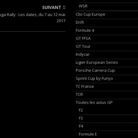
WSR
SUIVANT
Clio Cup Europe
ga Rally : Les dates, du 7 au 12 mai
2017
Drift
Formule 4
GT FFSA
GT Tour
Indycar
Ligier European Series
Porsche Carrera Cup
Sprint Cup by Funyo
TC France
TCR
Toutes les actus GP
F2
F3
F4
Formule E