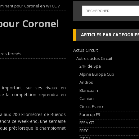
rminant pour Coronel en WTCC ?
che and Ferrari vie for international glory
GT WORLD CHALLENGE
pour Coronel
, les Cimes sur de bons rails !
EDITO RAID
ARTICLES PAR CATEGORIE
udi Nuvolari en 405 jours
NEWS
Actus Circuit
ja Hongroise avec son pilote Guillaume de Mévius
EDITO RAID
res fermés
Autres actus Circuit
24H de Spa
Alpine Europa Cup
Andros
 important sur ses rivaux en
Blancpain
e la compétition reprendra en
Camion
Circuit France
ra aux 200 kilomètres de Buenos
Eurocup FR
 tiendra ce week-end, une semaine
FFSA GT
s que prêt lorsque le championnat
FREC
GT FIA