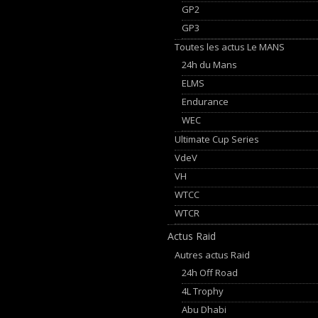
GP2
GP3
Toutes les actus Le MANS
24h du Mans
ELMS
Endurance
WEC
Ultimate Cup Series
VdeV
VH
WTCC
WTCR
Actus Raid
Autres actus Raid
24h Off Road
4L Trophy
Abu Dhabi