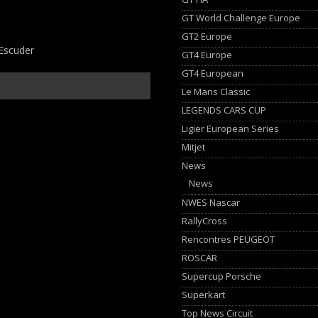
GT World Challenge Europe
GT2 Europe
 Escuder
GT4 Europe
GT4 European
Le Mans Classic
LEGENDS CARS CUP
Ligier European Series
Mitjet
News
News
NWES Nascar
RallyCross
Rencontres PEUGEOT
ROSCAR
Supercup Porsche
Superkart
Top News Circuit