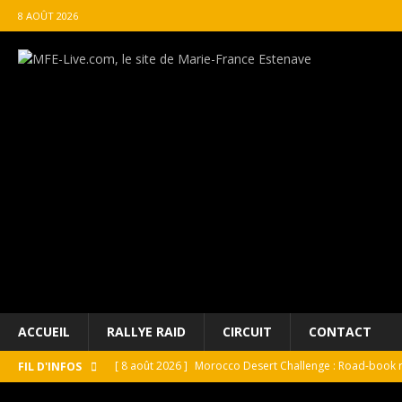
8 AOÛT 2026
ACCUEIL
RALLYE RAID
CIRCUIT
CONTACT
[ 8 août 2026 ]
Morocco Desert Challenge : Road-book r
FIL D'INFOS
[ 8 août 2026 ]
Grand Prix de France Historique : Il aura