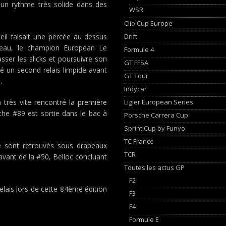
r un rythme très solide dans des
WSR
Clio Cup Europe
Drift
leil faisait une percée au dessus
eau, le champion European Le
Formule 4
ser les slicks et poursuivre son
GT FFSA
vré un second relais limpide avant
GT Tour
.
Indycar
Ligier European Series
 très vite rencontré la première
he #89 est sortie dans le bac à
Porsche Carrera Cup
Sprint Cup by Funyo
TC France
 se sont retrouvés sous drapeaux
TCR
vant de la #50, Belloc concluant
Toutes les actus GP
F2
elais lors de cette 84ème édition
F3
F4
Formule E