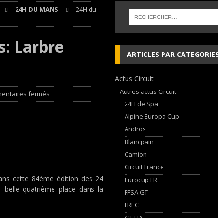
24H DU MANS
24H du
AN Automotive Technology sign strategic partnership
RALLYE-RAID
sur le Circuit de Magny-Cours
EDITO CIRCUIT
s: Larbre
nqueurs en Porsche Carrera Cup France après son double succès à Magny-
ARTICLES PAR CATEGORIE
Actus Circuit
, les Cimes sur de bons rails !
EDITO RAID
Autres actus Circuit
entaires fermés
24H de Spa
Alpine Europa Cup
Andros
Blancpain
Camion
Circuit France
dans cette 84ème édition des 24
Eurocup FR
 belle quatrième place dans la
FFSA GT
FREC
GT FIA