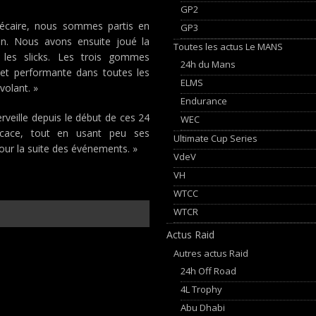
GP2
précaire, nous sommes partis en
GP3
ion. Nous avons ensuite joué la
Toutes les actus Le MANS
 les slicks. Les trois gommes
24h du Mans
e et performante dans toutes les
ELMS
 volant. »
Endurance
veille depuis le début de ces 24
WEC
ficace, tout en usant peu ses
Ultimate Cup Series
pour la suite des événements. »
VdeV
VH
WTCC
WTCR
Actus Raid
Autres actus Raid
24h Off Road
4L Trophy
Abu Dhabi