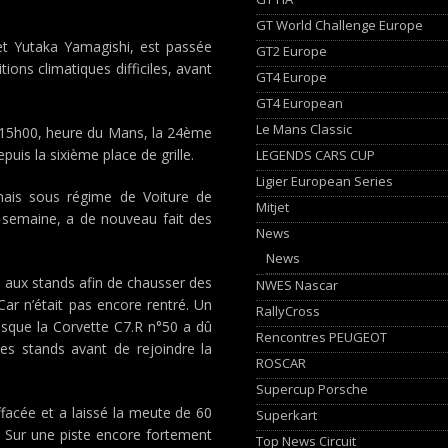
GT World Challenge Europe
 et Yutaka Yamagishi, est passée
GT2 Europe
ions climatiques difficiles, avant
GT4 Europe
GT4 European
Le Mans Classic
 à 15h00, heure du Mans, la 24ème
puis la sixième place de grille.
LEGENDS CARS CUP
Ligier European Series
mais sous régime de Voiture de
Mitjet
e semaine, a de nouveau fait des
News
News
e aux stands afin de chausser des
NWES Nascar
ar n’était pas encore rentré. Un
RallyCross
sque la Corvette C7.R n°50 a dû
Rencontres PEUGEOT
es stands avant de rejoindre la
ROSCAR
Supercup Porsche
ffacée et a laissé la meute de 60
Superkart
s. Sur une piste encore fortement
Top News Circuit