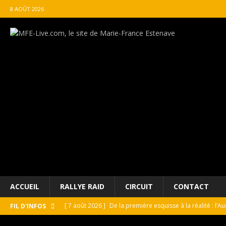
8 AOÛT 2026
ACCUEIL
RALLYE RAID
CIRCUIT
CONTACT
[ 7 août 2026 ]
De la première esquisse à la réalité : l’A
FIL D'INFOS
[ 7 août 2026 ]
GT4 France Joran Leneutre à Magny-Cours