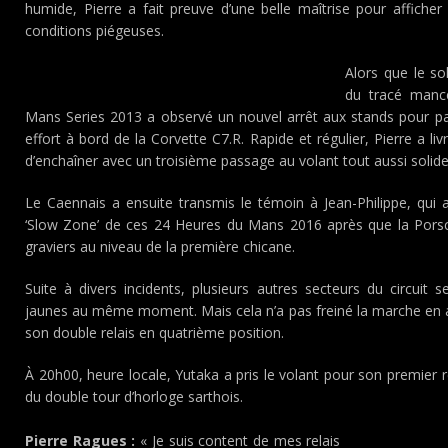
humide, Pierre a fait preuve d’une belle maîtrise pour affiche
conditions piégeuses.
Alors que le so
du tracé manc
Mans Series 2013 a observé un nouvel arrêt aux stands pour pas
effort à bord de la Corvette C7.R. Rapide et régulier, Pierre a li
d’enchaîner avec un troisième passage au volant tout aussi solide
Le Caennais a ensuite transmis le témoin à Jean-Philippe, qui a
‘Slow Zone’ de ces 24 Heures du Mans 2016 après que la Porsc
graviers au niveau de la première chicane.
Suite à divers incidents, plusieurs autres secteurs du circuit
jaunes au même moment. Mais cela n’a pas freiné la marche en a
son double relais en quatrième position.
À 20h00, heure locale, Yutaka a pris le volant pour son premier r
du double tour d’horloge sarthois.
Pierre Ragues :
« Je suis content de mes relais