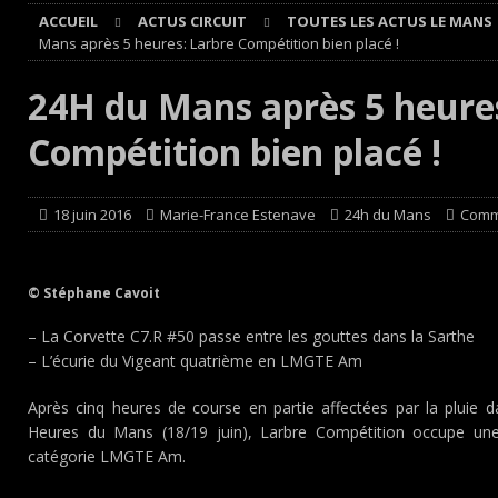
ACCUEIL
ACTUS CIRCUIT
TOUTES LES ACTUS LE MANS
[ 4 août 2026 ]
Buggyra Organization and WINBO-DONGJI
Mans après 5 heures: Larbre Compétition bien placé !
[ 4 août 2026 ]
Championnat de France FFSA des circuit 
24H du Mans après 5 heure
[ 4 août 2026 ]
Paul Cauhaupé rejoint le cercle des vai
Compétition bien placé !
Cours
EDITO CIRCUIT
[ 7 août 2026 ]
De l’annulation du rallye TT Orthez-Béarn
18 juin 2016
Marie-France Estenave
24h du Mans
Comm
© Stéphane Cavoit
– La Corvette C7.R #50 passe entre les gouttes dans la Sarthe
– L’écurie du Vigeant quatrième en LMGTE Am
Après cinq heures de course en partie affectées par la pluie 
Heures du Mans (18/19 juin), Larbre Compétition occupe une
catégorie LMGTE Am.