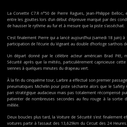
La Corvette C7.R n°50 de Pierre Ragues, Jean-Philippe Belloc,
entre les gouttes lors d’un début d’épreuve marqué par des condit
de hausser le rythme au fur et à mesure que la piste s’asséchait.
C’est finalement Pierre qui a lancé aujourd’hui (samedi 18 juin)
participation de l’écurie du Vigeant au double d’horloge sarthois de
Un départ donné par le célèbre acteur américain Brad Pitt, 
Sécurité après que la météo, particulièrement capricieuse cett
siennes à quelques minutes du drapeau vert.
À la fin du cinquième tour, Larbre a effectué son premier passag
pneumatiques Michelin pour piste séchante alors que le Safety C
pari stratégique audacieux mais pas totalement récompensé pui
patienter de nombreuses secondes au feu rouge à la sortie d
mêlée.
Deux boucles plus tard, la Voiture de Sécurité s’est finalement e
voitures partir à l’assaut des 13,629km du Circuit des 24 Heure