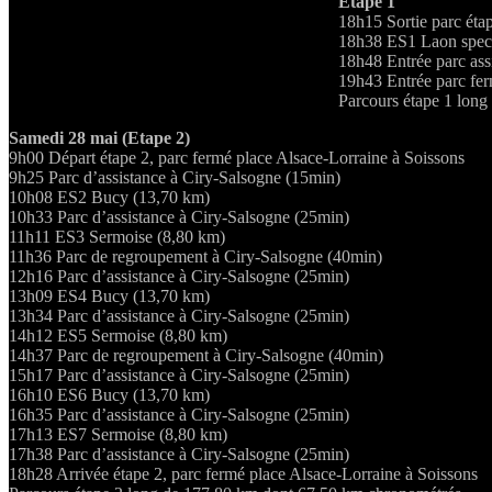
Etape 1
18h15 Sortie parc éta
18h38 ES1 Laon spect
18h48 Entrée parc ass
19h43 Entrée parc fer
Parcours étape 1 long
Samedi 28 mai (Etape 2)
9h00 Départ étape 2, parc fermé place Alsace-Lorraine à Soissons
9h25 Parc d’assistance à Ciry-Salsogne (15min)
10h08 ES2 Bucy (13,70 km)
10h33 Parc d’assistance à Ciry-Salsogne (25min)
11h11 ES3 Sermoise (8,80 km)
11h36 Parc de regroupement à Ciry-Salsogne (40min)
12h16 Parc d’assistance à Ciry-Salsogne (25min)
13h09 ES4 Bucy (13,70 km)
13h34 Parc d’assistance à Ciry-Salsogne (25min)
14h12 ES5 Sermoise (8,80 km)
14h37 Parc de regroupement à Ciry-Salsogne (40min)
15h17 Parc d’assistance à Ciry-Salsogne (25min)
16h10 ES6 Bucy (13,70 km)
16h35 Parc d’assistance à Ciry-Salsogne (25min)
17h13 ES7 Sermoise (8,80 km)
17h38 Parc d’assistance à Ciry-Salsogne (25min)
18h28 Arrivée étape 2, parc fermé place Alsace-Lorraine à Soissons