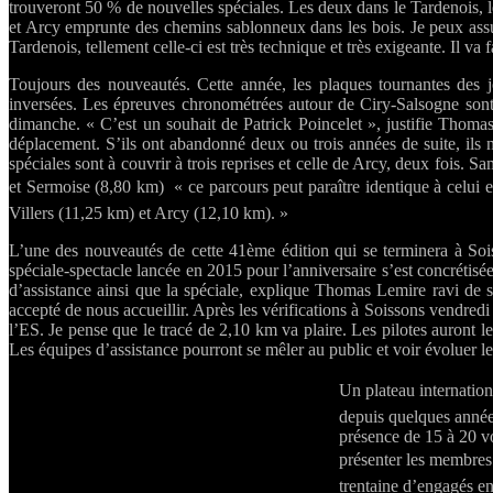
trouveront 50 % de nouvelles spéciales. Les deux dans le Tardenois, l
et Arcy emprunte des chemins sablonneux dans les bois. Je peux assu
Tardenois, tellement celle-ci est très technique et très exigeante. Il va 
Toujours des nouveautés. Cette année, les plaques tournantes des
inversées. Les épreuves chronométrées autour de Ciry-Salsogne sont d
dimanche. « C’est un souhait de Patrick Poincelet », justifie Thoma
déplacement. S’ils ont abandonné deux ou trois années de suite, ils
spéciales sont à couvrir à trois reprises et celle de Arcy, deux fois. 
et Sermoise (8,80 km)  « ce parcours peut paraître identique à celui
Villers (11,25 km) et Arcy (12,10 km). »
L’une des nouveautés de cette 41ème édition qui se terminera à Sois
spéciale-spectacle lancée en 2015 pour l’anniversaire s’est concrétisée.
d’assistance ainsi que la spéciale, explique Thomas Lemire ravi de 
accepté de nous accueillir. Après les vérifications à Soissons vendred
l’ES. Je pense que le tracé de 2,10 km va plaire. Les pilotes auront le
Les équipes d’assistance pourront se mêler au public et voir évoluer le
Un plateau internation
depuis quelques années
présence de 15 à 20 vo
présenter les membres 
trentaine d’engagés enr