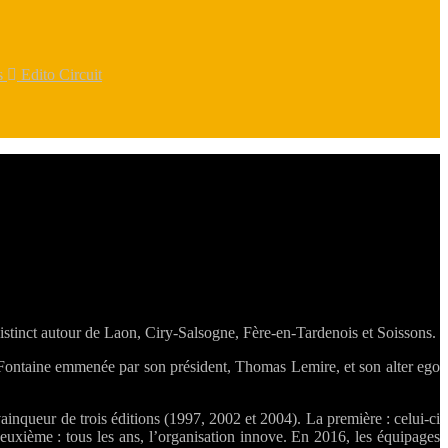
rs
Edito Circuit
 distinct autour de Laon, Ciry-Salsogne, Fère-en-Tardenois et Soissons.
a Fontaine emmenée par son président, Thomas Lemire, et son alter ego
inqueur de trois éditions (1997, 2002 et 2004). La première : celui-ci
 deuxième : tous les ans, l’organisation innove. En 2016, les équipages