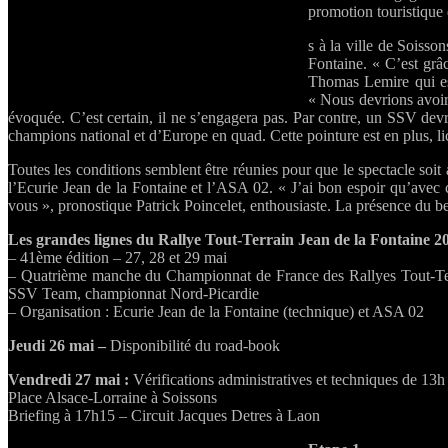
promotion touristique d
s à la ville de Soiss
Fontaine. « C’est grâc
Thomas Lemire qui esp
« Nous devrions avoir
évoquée. C’est certain, il ne s’engagera pas. Par contre, un SSV dev
champions national et d’Europe en quad. Cette pointure est en plus, 
Toutes les conditions semblent être réunies pour que le spectacle soi
l’Ecurie Jean de la Fontaine et l’ASA 02. « J’ai bon espoir qu’avec
vous », pronostique Patrick Poincelet, enthousiaste. La présence du bea
Les grandes lignes du Rallye Tout-Terrain Jean de la Fontaine 2
– 41ème édition – 27, 28 et 29 mai
– Quatrième manche du Championnat de France des Rallyes Tout-Ter
SSV Team, championnat Nord-Picardie
– Organisation : Ecurie Jean de la Fontaine (technique) et ASA 02
Jeudi 26 mai –
Disponibilité du road-book
Vendredi 27 mai :
Vérifications administratives et techniques de 13
Place Alsace-Lorraine à Soissons
Briefing à 17h15 – Circuit Jacques Detres à Laon