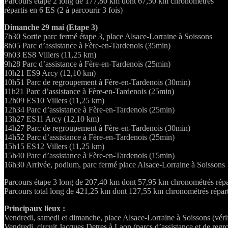
Parcours étape 2 long de 177,80 km dont 67,50 km chronométrés
répartis en 6 ES (2 à parcourir 3 fois)
Dimanche 29 mai (Etape 3)
7h30 Sortie parc fermé étape 3, place Alsace-Lorraine à Soissons
8h05 Parc d’assistance à Fère-en-Tardenois (35min)
9h03 ES8 Villers (11,25 km)
9h28 Parc d’assistance à Fère-en-Tardenois (25min)
10h21 ES9 Arcy (12,10 km)
10h51 Parc de regroupement à Fère-en-Tardenois (30min)
11h21 Parc d’assistance à Fère-en-Tardenois (25min)
12h09 ES10 Villers (11,25 km)
12h34 Parc d’assistance à Fère-en-Tardenois (25min)
13h27 ES11 Arcy (12,10 km)
14h27 Parc de regroupement à Fère-en-Tardenois (30min)
14h52 Parc d’assistance à Fère-en-Tardenois (25min)
15h15 ES12 Villers (11,25 km)
15h40 Parc d’assistance à Fère-en-Tardenois (15min)
16h30 Arrivée, podium, parc fermé place Alsace-Lorraine à Soissons
Parcours étape 3 long de 207,40 km dont 57,95 km chronométrés réparti
Parcours total long de 421,25 km dont 127,55 km chronométrés répartis 
Principaux lieux :
Vendredi, samedi et dimanche, place Alsace-Lorraine à Soissons (vérifi
Vendredi, circuit Jacques Detres à Laon (parcs d’assistance et de reg