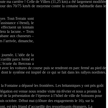
ute ma carrière ! Celle de Villers (11,25 km) a été largement modifiée
tour des 70/75 km/h de moyenne contre la centaine habituelle dans le
yes Tout-Terrain sont
ssistance s’étend), le
effectuent un lointain
era la lacune. » Trois
 cabane aux chasseurs –
rs l’arrivée, dimanche,
 journée. L’idée de la
ccueillir parcs fermé et
 L’écurie du Berceau a
t avec les voitures de course puis se rendront en parc fermé au pied de
ont le système est inspiré de ce qui se fait dans les rallyes nordistes.
 la Fontaine a dépassé les frontières. Les britanniques y ont pris goût
légation est venue nous rendre visite mi-février et nous a promis la
té de la présentation de l’épreuve à l’hôtel de ville de Soissons pour
puis octobre. Début mai (clôture des engagements le 16), sur la
t, est très friand d’accueillir des ressortissants étrangers. La