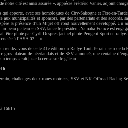
e notre cité est ainsi assurée », apprécie Frédéric Vanier, adjoint chargé
ons qui apporte, avec ses homologues de Ciry-Salsogne et Fère-en-Tarde
e aux municipalités et sponsors, par des partenariats et des accords, sa
ère la présence d’un Mitjet off road nouvellement développé. Un aut
 un beau plateau en SSV, lance le président. Yamaha France est engagé
rait être piloté par Cyril Despres (actuel pilote Peugeot Sport en rall
licenciée à l’ASA 02… »
t au rendez-vous de cette 41e édition du Rallye Tout-Terrain Jean de la
 ce gros plateau de néerlandais et de SSV annoncé, une centaine d’eng
u temps serait juste la cerise sur le gâteau.
016
rain, challenges deux roues motrices, SSV et NK Offroad Racing Se
h à 16h15