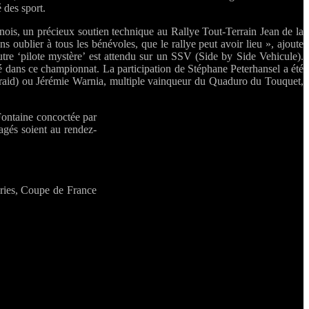
 des sport.
nois, un précieux soutien technique au Rallye Tout-Terrain Jean de la
ns oublier à tous les bénévoles, que le rallye peut avoir lieu », ajoute
re ‘pilote mystère’ est attendu sur un SSV (Side by Side Vehicule).
 dans ce championnat. La participation de Stéphane Peterhansel a été
ye-raid) ou Jérémie Warnia, multiple vainqueur du Quaduro du Touquet,
 Fontaine concoctée par
agés soient au rendez-
ries, Coupe de France