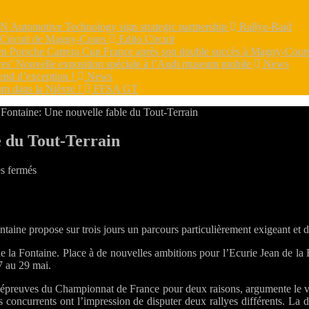
utomotive Technology sign strategic partnership
Rallye-Raid
e Circuit de Magny-Cours
Edito Circuit
s en Porsche Carrera Cup France après son double succès à Magny-Cou
dres’ Nouvelle exposition spéciale à l’Audi museum mobile
News
end d’exception !
News
m dans la Nièvre !
FFSA GT
 Fontaine: Une nouvelle fable du Tout-Terrain
e du Tout-Terrain
sur
s fermés
TT
Jean
de
la
Fontaine propose sur trois jours un parcours particulièrement exigeant et
Fontaine:
Une
de la Fontaine. Place à de nouvelles ambitions pour l’Ecurie Jean de l
nouvelle
7 au 29 mai.
fable
du
s épreuves du Championnat de France pour deux raisons, argumente le va
Tout-
 les concurrents ont l’impression de disputer deux rallyes différents. La
Terrain