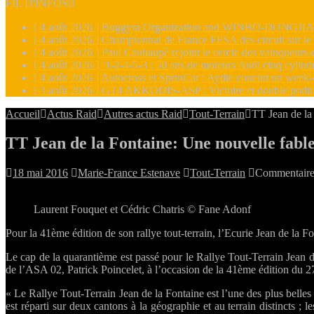
FIL D'INFOS
[ 4 août 2026 ]
Buggyra Organization and WINBO-DONGJIAN A
[ 4 août 2026 ]
Championnat de France FFSA des circuit sur l
[ 4 août 2026 ]
Paul Cauhaupé rejoint le cercle des vainqueur
[ 4 août 2026 ]
‘1-2-4-5-3 : 50 ans de moteurs Audi cinq cylin
[ 4 août 2026 ]
Autocross et SprinCar : Aydie conclut un week-
[ 3 août 2026 ]
GT4 AKKODIS-ASP : Victoire et double podiu
Accueil
Actus Raid
Autres actus Raid
Tout-Terrain
TT Jean de la
TT Jean de la Fontaine: Une nouvelle fabl
18 mai 2016
Marie-France Estenave
Tout-Terrain
Commentaire
Laurent Fouquet et Cédric Chatris © Fane Adonf
Pour la 41ème édition de son rallye tout-terrain, l’Ecurie Jean de la 
Le cap de la quarantième est passé pour le Rallye Tout-Terrain Jean 
de l’ASA 02, Patrick Poincelet, à l’occasion de la 41ème édition du 2
« Le Rallye Tout-Terrain Jean de la Fontaine est l’une des plus belle
est réparti sur deux cantons à la géographie et au terrain distincts ;