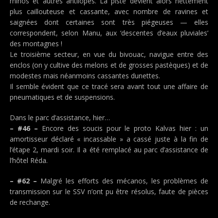
rhinos et autres antilopes. La piste devient alors nettement
plus caillouteuse et cassante, avec nombre de ravines et
saignées dont certaines sont très piégeuses — elles
correspondent, selon Manu, aux ‘descentes d’eaux pluviales’
des montagnes !
Le troisième secteur, en vue du bivouac, navigue entre des
enclos (on y cultive des melons et de grosses pastèques) et de
modestes mais néanmoins cassantes dunettes.
Il semble évident que ce tracé sera avant tout une affaire de
pneumatiques et de suspensions.
Dans le parc d’assistance, hier…
– #46 –
Encore des soucis pour le proto Kalvas hier : un
amortisseur déclaré « incassable » a cassé juste à la fin de
l’étape 2, mardi soir. Il a été remplacé au parc d’assistance de
l’hôtel Réda.
– #62 –
Malgré les efforts des mécanos, les problèmes de
transmission sur le SSV n’ont pu être résolus, faute de pièces
de rechange.