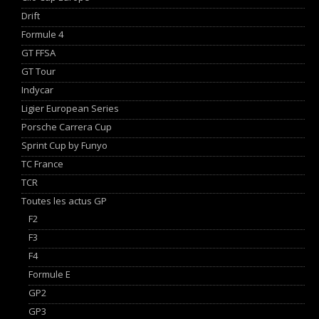
Drift
Formule 4
GT FFSA
GT Tour
Indycar
Ligier European Series
Porsche Carrera Cup
Sprint Cup by Funyo
TC France
TCR
Toutes les actus GP
F2
F3
F4
Formule E
GP2
GP3