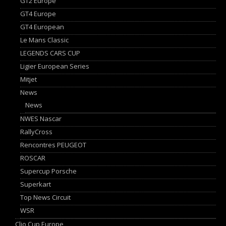
GT2 Europe
GT4 Europe
GT4 European
Le Mans Classic
LEGENDS CARS CUP
Ligier European Series
Mitjet
News
News
NWES Nascar
RallyCross
Rencontres PEUGEOT
ROSCAR
Supercup Porsche
Superkart
Top News Circuit
WSR
Clio Cup Europe