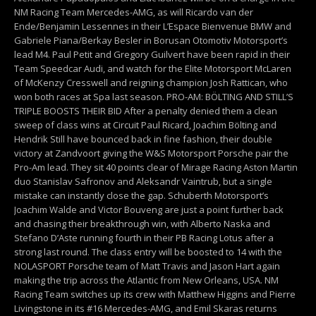
NM Racing Team Mercedes-AMG, as will Ricardo van der
Ende/Benjamin Lessennes in their L’Espace Bienvenue BMW and
Gabriele Piana/Berkay Besler in Borusan Otomotiv Motorsport’s
lead M4. Paul Petit and Gregory Guilvert have been rapid in their
Team Speedcar Audi, and watch for the Elite Motorsport McLaren
of McKenzy Cresswell and reigning champion Josh Rattican, who
won both races at Spa last season. PRO-AM: BÖLTING AND STILL’S
TRIPLE BOOSTS THEIR BID After a penalty denied them a clean
sweep of class wins at Circuit Paul Ricard, Joachim Bölting and
Hendrik Still have bounced back in fine fashion, their double
victory at Zandvoort giving the W&S Motorsport Porsche pair the
Pro-Am lead. They sit 40 points clear of Mirage Racing Aston Martin
duo Stanislav Safronov and Aleksandr Vaintrub, but a single
mistake can instantly close the gap. Schuberth Motorsport’s
Joachim Walde and Victor Bouveng are just a point further back
and chasing their breakthrough win, with Alberto Naska and
Stefano D’Aste running fourth in their PB Racing Lotus after a
strong last round. The class entry will be boosted to 14 with the
NOLASPORT Porsche team of Matt Travis and Jason Hart again
making the trip across the Atlantic from New Orleans, USA. NM
Racing Team switches up its crew with Matthew Higgins and Pierre
Livingstone in its #16 Mercedes-AMG, and Emil Skaras returns