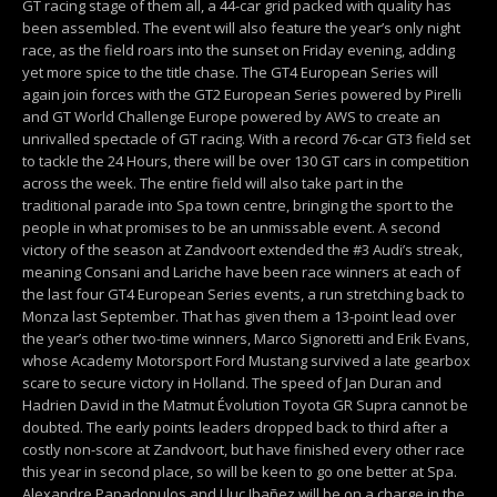
GT racing stage of them all, a 44-car grid packed with quality has
been assembled. The event will also feature the year’s only night
race, as the field roars into the sunset on Friday evening, adding
yet more spice to the title chase. The GT4 European Series will
again join forces with the GT2 European Series powered by Pirelli
and GT World Challenge Europe powered by AWS to create an
unrivalled spectacle of GT racing. With a record 76-car GT3 field set
to tackle the 24 Hours, there will be over 130 GT cars in competition
across the week. The entire field will also take part in the
traditional parade into Spa town centre, bringing the sport to the
people in what promises to be an unmissable event. A second
victory of the season at Zandvoort extended the #3 Audi’s streak,
meaning Consani and Lariche have been race winners at each of
the last four GT4 European Series events, a run stretching back to
Monza last September. That has given them a 13-point lead over
the year’s other two-time winners, Marco Signoretti and Erik Evans,
whose Academy Motorsport Ford Mustang survived a late gearbox
scare to secure victory in Holland. The speed of Jan Duran and
Hadrien David in the Matmut Évolution Toyota GR Supra cannot be
doubted. The early points leaders dropped back to third after a
costly non-score at Zandvoort, but have finished every other race
this year in second place, so will be keen to go one better at Spa.
Alexandre Papadopulos and Lluc Ibañez will be on a charge in the