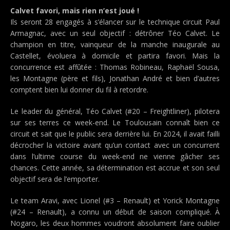
Calvet favori, mais rien n’est joué !
Ils seront 28 engagés à s’élancer sur le technique circuit Paul
Armagnac, avec un seul objectif : détrôner Téo Calvet. Le
champion en titre, vainqueur de la manche inaugurale au
Castellet, évoluera à domicile et partira favori. Mais la
concurrence est affûtée : Thomas Robineau, Raphaël Sousa,
les Montagne (père et fils), Jonathan André et bien d’autres
comptent bien lui donner du fil à retordre.
Le leader du général, Téo Calvet (#20 – Freightliner), pilotera
sur ses terres ce week-end. Le Toulousain connaît bien ce
circuit et sait que le public sera derrière lui. En 2024, il avait failli
décrocher la victoire avant qu’un contact avec un concurrent
dans l’ultime course du week-end ne vienne gâcher ses
chances. Cette année, sa détermination est accrue et son seul
objectif sera de l’emporter.
Le team Aravi, avec Lionel (#3 – Renault) et Yorick Montagne
(#24 – Renault), a connu un début de saison compliqué. À
Nogaro, les deux hommes voudront absolument faire oublier