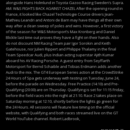
alongside Hans Holmlund in Toyota Gazoo Racing Sweden’s Supra.
AM: W&S FIGHTS BACK AGAINST CHAZEL After the opening round in
France, it looked like Chazel Technologie Course drivers Jean-
Mathieu Leandri and Antoni de Barn may have things all their own
way after a clean sweep of poles and wins. However, a first victory
of the season for W&S Motorsport’s Max Kronberg and Daniel
Blickle last time out proves they have a fight on their hands. Also
do not discount NM Racing Team pair Igor Sorokin and Keith
Gatehouse, nor Julien Rippert and Philippe Thalamy in the final
Team Speedcar Audi, plus Indian acting superstar Ajith Kumar
aboard his AV Racing Porsche. A guest entry from Seyffarth
Motorsport for Bernd Schaible and Tobias Erdmann adds another
Audi to the mix. The GT4 European Series action at the CrowdStrike
24 Hours of Spa gets underway with testing on Tuesday, June 24,
before the parade on Wednesday. Free Practice (14:10) and Pre-
Qualifying (20:00) are on Thursday. Qualifying is set for 11:15 Friday,
before the field races into the night at 21:10. Race 2 takes place on
Saturday morning at 12:10, shortly before the lights go green for
the 24 Hours. All sessions will feature live timing on the official
website, with Qualifying and both races streamed live on the GT
World YouTube channel. Robert Ladbrook,