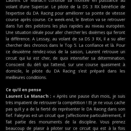
Laurent Le Manac’h continue sa montée en puissance au
volant d’une Supercar. Le pilote de la DS 3 RX bénéficie de
l’expertise du DA Racing pour améliorer sa pointe de vitesse
course après course. Ce week-end, le Breton va se retrouver
dans l’un des pelotons les plus rapides au niveau européen.
Une situation idéale pour aller chercher les dixièmes qui feront
la différence. A Lessay, au volant de sa DS 3 RX, il a su aller
chercher des chronos dans le Top 5. La confiance et là. Pour
ce deuxième rendez-vous de la saison, Laurent retrouve un
circuit qui lui est cher, de quoi intensifier sa détermination.
Conscient du défi qui l’attend, sur une course quasiment à
domicile, le pilote du DA Racing s’est préparé dans les
meilleures conditions.
Ce qu’il en pense
Laurent Le Manac’h :
« Après une pause d’un mois, je suis
très impatient de retrouver la compétition ! Et je ne vous cache
pas qu’il y a de la fierté de représenter le DA Racing dans son
fief. Faleyras est un circuit que j’affectionne particulièrement, il
fait partie des monuments de la discipline. Vous prenez
beaucoup de plaisir à piloter sur ce circuit qui est à la fois