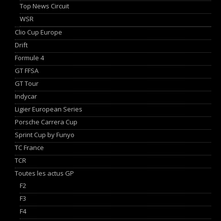
Top News Circuit
WSR
Clio Cup Europe
Drift
Formule 4
GT FFSA
GT Tour
Indycar
Ligier European Series
Porsche Carrera Cup
Sprint Cup by Funyo
TC France
TCR
Toutes les actus GP
F2
F3
F4