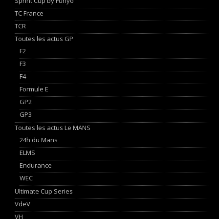
Sprint Cup by Funyo
TC France
TCR
Toutes les actus GP
F2
F3
F4
Formule E
GP2
GP3
Toutes les actus Le MANS
24h du Mans
ELMS
Endurance
WEC
Ultimate Cup Series
VdeV
VH