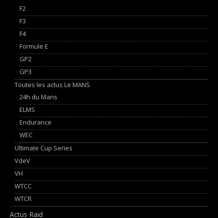
F2
F3
F4
Formule E
GP2
GP3
Toutes les actus Le MANS
24h du Mans
ELMS
Endurance
WEC
Ultimate Cup Series
VdeV
VH
WTCC
WTCR
Actus Raid