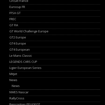
Circuit France
Eurocup FR
FFSA GT
FREC
GT FIA
GT World Challenge Europe
GT2 Europe
GT4 Europe
GT4 European
Le Mans Classic
LEGENDS CARS CUP
Ligier European Series
Mitjet
News
News
NWES Nascar
RallyCross
Rencontres PEUGEOT