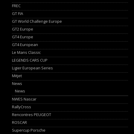
FREC
GT FIA
GT World Challenge Europe
GT2 Europe
GT4 Europe
GT4 European
Le Mans Classic
LEGENDS CARS CUP
Ligier European Series
Mitjet
News
News
NWES Nascar
RallyCross
Rencontres PEUGEOT
ROSCAR
Supercup Porsche