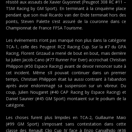
résisté aux assauts de Xavier Guyonnet (Peugeot 308 RC #11 –
TSM Racing by GM Sport). En terminant à la cinquième place
pendant que son rival Ricardo van der Ende terminait hors des
points, Steven Palette s’est assuré de la couronne dans ce
Championnat de France FFSA Tourisme.
Les événements n’ont pas manqué non plus dans la catégorie
TCA-1, celle des Peugeot RCZ Racing Cup. Sur la #7 du GPA
Racing, Florent Grizaud a mené de bout en bout, mais derrière
lui Julien Jacob-Cano (#77 Runner For Ever) accrochait Christian
Philippon (#50 Espace Racing) avant de devoir renoncer suite à
cet incident. Même s’il pouvait continuer dans un premier
temps, Christian Philippon était lui aussi contraint à l’abandon
après avoir endommagé sa suspension sur un vibreur. Du
coup, Julien Nougaret (#40 CAP Racing by Espace Racing) et
Daniel Saunier (#45 GM Sport) montaient sur le podium de la
catégorie.
Les choses furent plus limpides en TCA-2, Guillaume Maio
(#99 GM Sport) s’imposant sans contestation dans cette
classe des Renault Clio Cup IV face à Enzo Carvalhido (#36