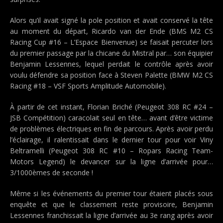
Alors qu’il avait signé la pole position et avait conservé la tête
au moment du départ, Ricardo van der Ende (BMS M2 CS
Racing Cup #16 – L’Espace Bienvenue) se faisait percuter lors
du premier passage par la chicane du Mistral par… son équipier
Benjamin Lessennes, lequel perdait le contrôle après avoir
voulu défendre sa position face à Steven Palette (BMW M2 CS
Racing #18 – VSF Sports Amplitude Automobile).
À partir de cet instant, Florian Briché (Peugeot 308 RC #24 –
JSB Compétition) caracolait seul en tête… avant d’être victime
de problèmes électriques en fin de parcours. Après avoir perdu
l’éclairage, il ralentissait dans le dernier tour pour voir Viny
Beltramelli (Peugeot 308 RC #10 – Ropars Racing Team-
Motors Legend) le devancer sur la ligne d’arrivée pour…
3/1000èmes de seconde !
Même si les événements du premier tour étaient placés sous
enquête et que le classement reste provisoire, Benjamin
Lessennes franchissait la ligne d’arrivée au 3e rang après avoir