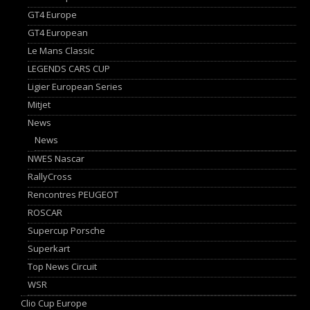
GT4 Europe
GT4 European
Le Mans Classic
LEGENDS CARS CUP
Ligier European Series
Mitjet
News
News
NWES Nascar
RallyCross
Rencontres PEUGEOT
ROSCAR
Supercup Porsche
Superkart
Top News Circuit
WSR
Clio Cup Europe