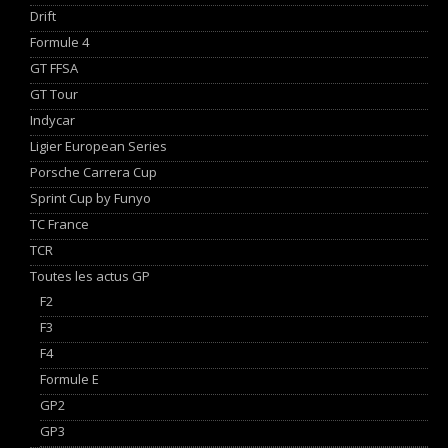
Drift
Formule 4
GT FFSA
GT Tour
Indycar
Ligier European Series
Porsche Carrera Cup
Sprint Cup by Funyo
TC France
TCR
Toutes les actus GP
F2
F3
F4
Formule E
GP2
GP3