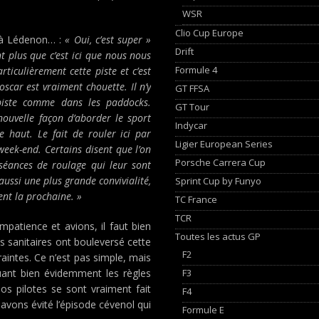
WSR
Clio Cup Europe
 à Lédenon… :
« Oui, c’est super »
Drift
t plus que c’est ici que nous nous
Formule 4
rticulièrement cette piste et c’est
scar est vraiment chouette. Il n’y
GT FFSA
piste comme dans les paddocks.
GT Tour
nouvelle façon d’aborder le sport
Indycar
e haut. Le fait de rouler ici par
Ligier European Series
eek-end. Certains disent que l’on
Porsche Carrera Cup
 séances de roulage qui leur sont
ussi une plus grande convivialité,
Sprint Cup by Funyo
nt la prochaine. »
TC France
TCR
atience et avions, il faut bien
Toutes les actus GP
ns sanitaires ont bouleversé cette
F2
aintes. Ce n’est pas simple, mais
F3
uant bien évidemment les règles
Nos pilotes se sont vraiment fait
F4
avons évité l’épisode cévenol qui
Formule E