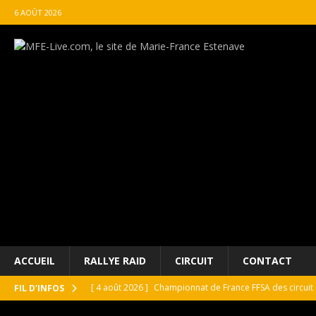
6 AOÛT 2026
ACCUEIL
RALLYE RAID
CIRCUIT
CONTACT
[ 4 août 2026 ]
Championnat de France FFSA des circuit 
FIL D'INFOS
[ 4 août 2026 ]
Paul Cauhaupé rejoint le cercle des va