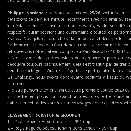
s’est abattu un peu plus haut, dans le Gard. »
Philippe Naniche :
« Nous attendions 25/26 voitures, mais
défections de dernière minute, notamment avec nos amis Suisses 
le déplacement à cause des nouvelles règles de sécurité m
respectifs, qui imposaient une quarantaine à toutes les perso
France. Nos pilotes ont choisi la prudence et leur profess
évidemment. Le plateau était donc un réduit à 19 voitures à Léd
retrouverons notre plateau complet au Paul Ricard les 10 & 11 o
« Nous avions des pilotes avides de reprendre la piste au vol
découdre toujours pacifiquement. Cela s’est traduit par de très b
peu d’accrochages… Quatre catégories se partageaient la piste
GT Challenge, nous avons donc quatre podiums à l’issue du wee
cumulent.
« Je suis personnellement ravi de cette première course 2020 et
su mettre en place. La répartition des rôles entre Christian
naturellement, et les sourires sur les visages de nos pilotes sont
CLASSEMENT SCRATCH & GROUPE 1 :
1 – Olivier Favre / Hugo Chevalier – 991 Cup
2 – Regis Rego de Sebes / Johann Boris Scheier – 991 Cup