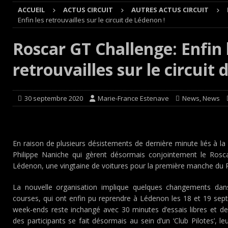
ACCUEIL
ACTUS CIRCUIT
AUTRES ACTUS CIRCUIT
Cours
EDITO CIRCUIT
Enfin les retrouvailles sur le circuit de Lédenon !
[ 4 août 2026 ]
‘1-2-4-5-3 : 50 ans de moteurs Audi cinq
Roscar GT Challenge: Enfin 
[ 4 août 2026 ]
Autocross et SprinCar : Aydie conclut un
retrouvailles sur le circuit
[ 3 août 2026 ]
GT4 AKKODIS-ASP : Victoire et double po
[ 4 août 2026 ]
Buggyra Organization and WINBO-DONGJI
30 septembre 2020
Marie-France Estenave
News
,
News
En raison de plusieurs désistements de dernière minute liés à la c
Philippe Naniche qui gèrent désormais conjointement le Roscar,
Lédenon, une vingtaine de voitures pour la première manche 
La nouvelle organisation implique quelques changements da
courses, qui ont enfin pu reprendre à Lédenon les 18 et 19 sept
week-ends reste inchangé avec 30 minutes d’essais libres et deu
des participants se fait désormais au sein d’un ‘Club Pilotes’, l