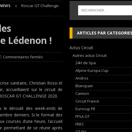
NEWS
Roscar GT Challenge:
 cylindres’ Nouvelle exposition spéciale à l’Audi museum mobile
NEWS
les
 week-end d’exception !
NEWS
ARTICLES PAR CATEGORIE
 de Lédenon !
dium dans la Nièvre !
FFSA GT
Actus Circuit
AN Automotive Technology sign strategic partnership
RALLYE-RAID
Autres actus Circuit
Commentaires fermés
24H de Spa
Alpine Europa Cup
Andros
rise sanitaire, Christian Rossi et
Blancpain
 accueillaient sur le circuit de
Camion
du ROSCAR GT CHALLENGE 2020.
Circuit France
ns le déroulé des week-ends de
Eurocup FR
embre derniers. Si le format des
FFSA GT
x courses d’une heure, l’accueil
FREC
eur permettant de se réunir après
GT FIA