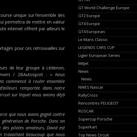
GT World Challenge Europe
course unique sur l’ensemble des
GT2 Europe
ui permettra de mettre en valeur
GT4 Europe
 internet offrent par ailleurs le
GT4 European
Le Mans Classic
LEGENDS CARS CUP
rtagés pour ces retrouvailles sur
Ligier European Series
Mitjet
eurs de leur groupe à Lédenon,
News
ivers / 2BAutosport :
« Nous
News
vons commencé à rouler ensemble
NWES Nascar
d’ailleurs remportée dans notre
ircuit sur lequel nous avions déjà
RallyCross
Rencontres PEUGEOT
ROSCAR
parce que nous avons gagné contre
Supercup Porsche
le génération de Porsche. Donc on
Superkart
 des pilotes amateurs, David est
en travaillant beaucoup que nous
Top News Circuit