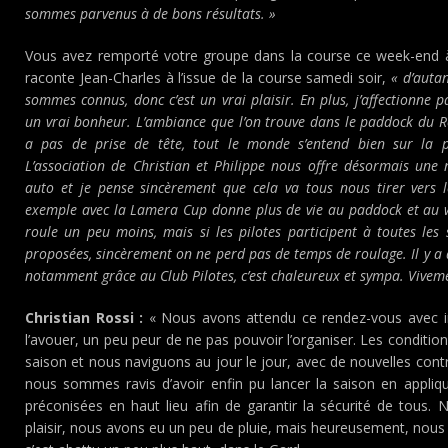
sommes parvenus à de bons résultats. »
Vous avez remporté votre groupe dans la course ce week-end
raconte Jean-Charles à l’issue de la course samedi soir,
« d’autan
sommes connus, donc c’est un vrai plaisir. En plus, j’affectionne pa
un vrai bonheur. L’ambiance que l’on trouve dans le paddock du Ro
a pas de prise de tête, tout le monde s’entend bien sur la 
L’association de Christian et Philippe nous offre désormais une 
auto et je pense sincèrement que cela va tous nous tirer vers l
exemple avec la Lamera Cup donne plus de vie au paddock et au w
roule un peu moins, mais si les pilotes participent à toutes les
proposées, sincèrement on ne perd pas de temps de roulage. Il y a a
notamment grâce au Club Pilotes, c’est chaleureux et sympa. Viveme
Christian Rossi :
« Nous avons attendu ce rendez-vous avec imp
l’avouer, un peu peur de ne pas pouvoir l’organiser. Les conditio
saison et nous naviguons au jour le jour, avec de nouvelles contr
nous sommes ravis d’avoir enfin pu lancer la saison en appliq
préconisées en haut lieu afin de garantir la sécurité de tous. 
plaisir, nous avons eu un peu de pluie, mais heureusement, nous 