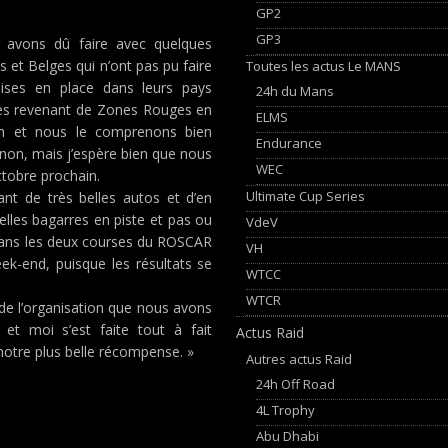
GP2
GP3
 avons dû faire avec quelques
et Belges qui n’ont pas pu faire
Toutes les actus Le MANS
ises en place dans leurs pays
24h du Mans
nnes revenant de Zones Rouges en
ELMS
ion et nous le comprenons bien
Endurance
enon, mais j’espère bien que nous
WEC
ctobre prochain.
Ultimate Cup Series
ant de très belles autos et d’en
elles bagarres en piste et pas ou
VdeV
 dans les deux courses du ROSCAR
VH
k-end, puisque les résultats se
WTCC
WTCR
 de l’organisation que nous avons
 et moi s’est faite tout à fait
Actus Raid
 notre plus belle récompense. »
Autres actus Raid
24h Off Road
4L Trophy
Abu Dhabi