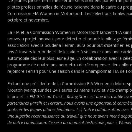
De jeunes pilotes féminines seront sélectionnées par Ferrari po
pilotes professionnelles de l’écurie italienne dans le cadre du pr
Commission FIA Women in Motorsport. Les sélections finales auron
octobre et novembre.
La FIA et la Commission ‘Women in Motorsport’ lancent ‘FIA Girls 
nouveau projet innovant pour détecter et nourrir le pilotage fémi
association avec la Scuderia Ferrari, aura pour but d’identifier les
ans à travers le monde et de les aider à se lancer dans une carriè
automobile dès leur plus jeune âge. En collaboration avec la célèb
programme de quatre ans permettra de récompenser deux pilotes
rejoindre Ferrari pour une saison dans le Championnat FIA de Fo
En tant que présidente de la Commission FIA Women in Motorspor
Mouton (vainqueur des 24 Heures du Mans 1975 et vice-champi
le projet :
« FIA Girls on Track – Rising Stars est une incroyable ava
partenaires (Pirelli et Ferrari), nous avons une opportunité concrèt
soutenir les jeunes pilotes féminines. (…) Notre collaboration avec 
une superbe reconnaissance du travail que nous avons mené depuis 
de notre commission. Ce sera un moment historique pour « Women