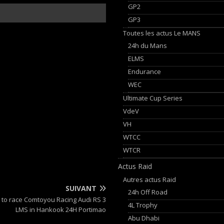
GP2
GP3
Toutes les actus Le MANS
24h du Mans
ELMS
Endurance
WEC
Ultimate Cup Series
VdeV
VH
WTCC
WTCR
Actus Raid
Autres actus Raid
SUIVANT
24h Off Road
 to race Comtoyou Racing Audi RS 3
4L Trophy
LMS in Hankook 24H Portimao
Abu Dhabi