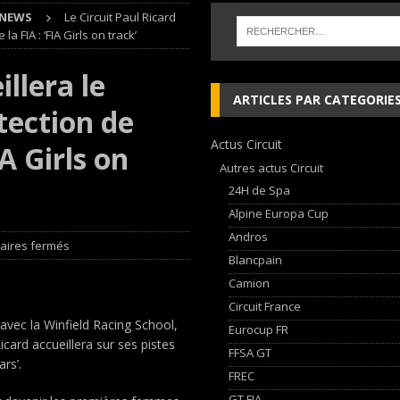
NEWS
Le Circuit Paul Ricard
AN Automotive Technology sign strategic partnership
RALLYE-RAID
FIA : ‘FIA Girls on track’
sur le Circuit de Magny-Cours
EDITO CIRCUIT
illera le
inqueurs en Porsche Carrera Cup France après son double succès à Magny-
ARTICLES PAR CATEGORIE
ection de
Actus Circuit
, les Cimes sur de bons rails !
EDITO RAID
IA Girls on
Autres actus Circuit
24H de Spa
Alpine Europa Cup
Andros
ires fermés
Blancpain
Camion
Circuit France
avec la Winfield Racing School,
Eurocup FR
icard accueillera sur ses pistes
FFSA GT
rs’.
FREC
GT FIA