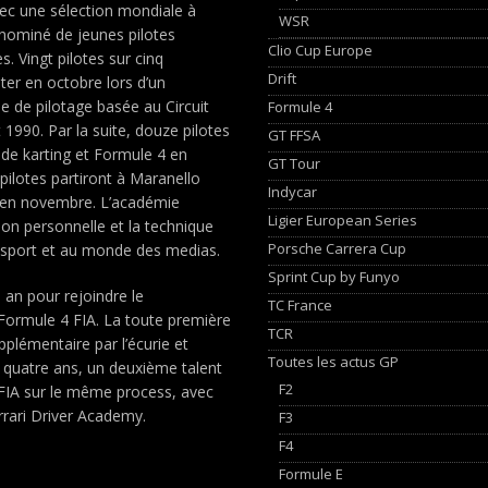
vec une sélection mondiale à
WSR
t nominé de jeunes pilotes
Clio Cup Europe
. Vingt pilotes sur cinq
Drift
nter en octobre lors d’un
e de pilotage basée au Circuit
Formule 4
1990. Par la suite, douze pilotes
GT FFSA
 de karting et Formule 4 en
GT Tour
pilotes partiront à Maranello
Indycar
y en novembre. L’académie
Ligier European Series
tion personnelle et la technique
Porsche Carrera Cup
 sport et au monde des medias.
Sprint Cup by Funyo
 an pour rejoindre le
TC France
Formule 4 FIA. La toute première
TCR
pplémentaire par l’écurie et
Toutes les actus GP
 quatre ans, un deuxième talent
F2
 FIA sur le même process, avec
rrari Driver Academy.
F3
F4
Formule E