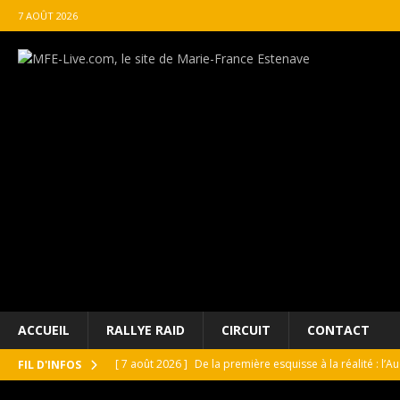
7 AOÛT 2026
ACCUEIL
RALLYE RAID
CIRCUIT
CONTACT
[ 7 août 2026 ]
De la première esquisse à la réalité : l’
FIL D'INFOS
[ 7 août 2026 ]
GT4 France Joran Leneutre à Magny-Cours