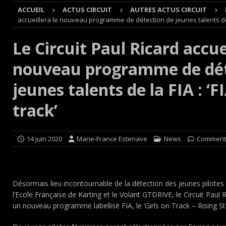
ACCUEIL
ACTUS CIRCUIT
AUTRES ACTUS CIRCUIT
[ 4 août 2026 ]
Buggyra Organization and WINBO-DONGJI
accueillera le nouveau programme de détection de jeunes talents de la 
[ 4 août 2026 ]
Championnat de France FFSA des circuit 
Le Circuit Paul Ricard accue
[ 4 août 2026 ]
Paul Cauhaupé rejoint le cercle des va
nouveau programme de dét
Cours
EDITO CIRCUIT
[ 7 août 2026 ]
De l’annulation du rallye TT Orthez-Béarn
jeunes talents de la FIA : ‘F
track’
14 juin 2020
Marie-France Estenave
News
Commenta
Désormais lieu incontournable de la détection des jeunes pilotes 
l’Ecole Française de Karting et le Volant GTDRIVE, le Circuit Paul R
un nouveau programme labellisé FIA, le ‘Girls on Track – Rising Sta