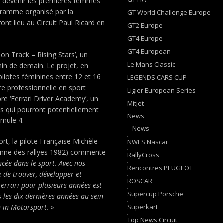
ur devenir les premières femmes
ogramme organisé par la
GT World Challenge Europe
t lieu au Circuit Paul Ricard en
GT2 Europe
GT4 Europe
GT4 European
on Track – Rising Stars’, un
Le Mans Classic
nin de demain. Le projet, en
 pilotes féminines entre 12 et 16
LEGENDS CARS CUP
re professionnelle en sport
Ligier European Series
re ‘Ferrari Driver Academy’, un
Mitjet
 qui pourront potentiellement
News
rmule 4.
News
t, la pilote Française Michèle
NWES Nascar
onne des rallyes 1982) commente
RallyCross
ncée dans le sport. Avec nos
Rencontres PEUGEOT
e de trouver, développer et
ROSCAR
Ferrari pour plusieurs années est
Supercup Porsche
les dix dernières années au sein
Superkart
 in Motorsport. »
Top News Circuit