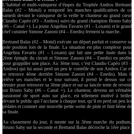
L’habitué et multi-vainqueur d’étapes du Trophée Andros Bertrand
Balas (#2 – Motul) a remporté les manches qualificatives de ce
samedi devant le vainqueur de la veille le chanteur au grand cœur
Claudio Capéo (#3 – Andros) suivi du grand champion Bruno Saby
(#6 – Canal +). La jeune Angelina Favario (#1 – Loxam) et le grand
chef cuisinier Simone Zanoni (#4 – Enedis) ferment la marche.
Bertrand Balas (#2 – Motul) exécute un départ parfait et conserve sa
pole position lors de la finale. La situation est plus complexe pour
Angelina Favario (#1 – Loxam) qui fait une petite faute dans la
2ème épingle du circuit et Simone Zanoni (#4 – Enedis) en profite
pour grappiller une place. Au 3ème tour, c’est Claudio Capéo (#3 –
Andros) qui lui aussi perd un peu le contrôle de son Andros Car et
se retrouve 4ème derrière Simone Zanoni (#4 – Enedis). Mais il
relève ses manches et le tour suivant, il prend le dessus sur ce
dernier pour retrouver sa 3ème place et sur sa lancée tente de revenir
sur Bruno Saby (#6 – Canal +). Le chanteur, devenu un véritable
passionné de sport auto sur glace, est tellement motivé à briller
devant le public qui l’acclame à chaque tour, qu’il en perd un peu les
pédales et commet une nouvelle petite sortie de piste et finit 6ème de
sa finale.
Au classement du jour, il monte sur la 3ème marche du podium,
Bruno Saby sur la seconde et Bertrand Balas décroche la 1ère place.