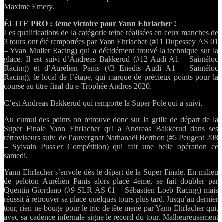
Maxime Emery.
ÉLITE PRO : 3ème victoire pour Yann Ehrlacher !
Les qualifications de la catégorie reine réalisées en deux manches de
3 tours ont été remportées par Yann Ehrlacher (#11 Dupessey AS 01
– Yvan Muller Racing) qui a décidément trouvé la technique sur la
glace. Il est suivi d’Andreas Bakkerud (#12 Audi A1 – Saintéloc
Racing) et d’Aurélien Panis (#3 Enedis Audi A1 – Saintéloc
Racing), le local de l’étape, qui marque de précieux points pour la
course au titre final du e-Trophée Andros 2020.
C’est Andreas Bakkerud qui remporte la Super Pole qui a suivi.
Au cumul des points on retrouve donc sur la grille de départ de la
Super Finale Yann Ehrlacher qui a Andreas Bakkerud dans ses
rétroviseurs suivi de l’auvergnat Nathanaël Berthon (#5 Peugeot 208
– Sylvain Pussier Compétition) qui fait une belle opération ce
samedi.
Yann Ehrlacher s’envole dès le départ de la Super Finale. En milieu
de peloton Aurélien Panis alors placé 4ème, se fait doubler par
Quentin Giordano (#9 SLR AS 01 – Sébastien Loeb Racing) mais
réussit à retrouver sa place quelques tours plus tard. Jusqu’au dernier
tour, rien ne bouge pour le trio de tête mené par Yann Ehrlacher qui,
avec sa cadence infernale signe le record du tour. Malheureusement