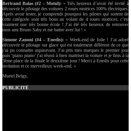
Bertrand Balas (#2 – Motul):
« Très heureux d’avoir été invité à
découvrir le pilotage des voitures 2 roues motrices 100% électriques.
Après avoir tester, je comprends pourquoi les pilotes qui sortent de
cette catégorie sont très bons au volant de 4 roues motrices, c’est
vraiment une très bonne école ! J’ai été très heureux de retrouver
mon ami Bruno Saby et me battre avec lui ! «
Simone Zanoni (#4 – Enedis):
« Week-end de folie ! J’ai adoré
découvrir le pilotage sur glace qui est totalement différent de ce que
j’ai pu connaitre auparavant. J’ai pris mes marques le premier jour
puis ‘piano piano’ j’ai réussi à bien maitriser la voiture et je finis à la
3ème place de la finale le deuxième jour ! Merci à Enedis pour cette
invitation et ce merveilleux week-end. »
Muriel Belgy,
PUBLICITÉ