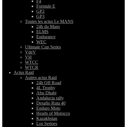
F4
Formule E
GP2
GP3
Toutes les actus Le MANS
24h du Mans
ELMS
Endurance
WEC
Ultimate Cup Series
VdeV
VH
WTCC
WTCR
Actus Raid
Autres actus Raid
24h Off Road
4L Trophy
Abu Dhabi
Andalucia rally
Desafio Ruta 40
Enduro Moto
Hearts of Morocco
Kazakhstan
Los Sertoes