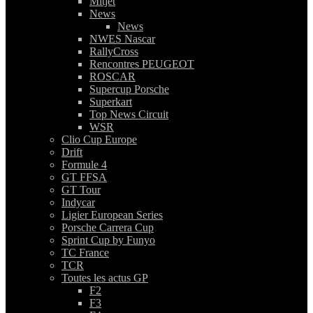
Mitjet
News
News
NWES Nascar
RallyCross
Rencontres PEUGEOT
ROSCAR
Supercup Porsche
Superkart
Top News Circuit
WSR
Clio Cup Europe
Drift
Formule 4
GT FFSA
GT Tour
Indycar
Ligier European Series
Porsche Carrera Cup
Sprint Cup by Funyo
TC France
TCR
Toutes les actus GP
F2
F3