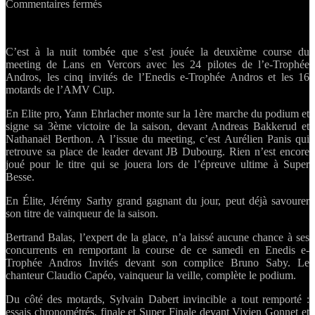
sur
Commentaires fermés
e-
Trophée
Andros
C’est à la nuit tombée que s’est jouée la deuxième course du
Lans-
meeting de Lans en Vercors avec les 24 pilotes de l’e-Trophée
en-
Andros, les cinq invités de l’Enedis e-Trophée Andros et les 16
Vercors:
motards de l’AMV Cup.
Yann
Ehrlacher
En Elite pro, Yann Ehrlacher monte sur la 1ère marche du podium et
et
signe sa 3ème victoire de la saison, devant Andreas Bakkerud et
de
Nathanaël Berthon. A l’issue du meeting, c’est Aurélien Panis qui
trois
retrouve sa place de leader devant JB Dubourg. Rien n’est encore
!
joué pour le titre qui se jouera lors de l’épreuve ultime à Super
Besse.
En Élite, Jérémy Sarhy grand gagnant du jour, peut déjà savourer
son titre de vainqueur de la saison.
Bertrand Balas, l’expert de la glace, n’a laissé aucune chance à ses
concurrents en remportant la course de ce samedi en Enedis e-
Trophée Andros Invités devant son complice Bruno Saby. Le
chanteur Claudio Capéo, vainqueur la veille, complète le podium.
Du côté des motards, Sylvain Dabert invincible a tout remporté :
essais chronométrés, finale et Super Finale devant Vivien Gonnet et