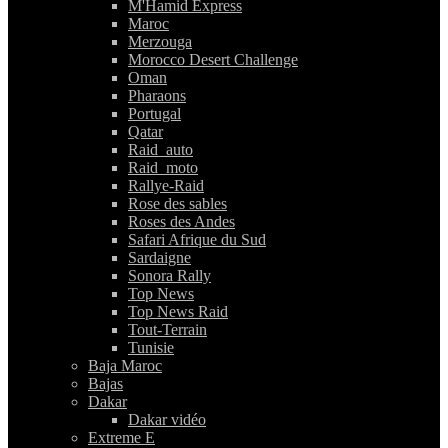
M'Hamid Express
Maroc
Merzouga
Morocco Desert Challenge
Oman
Pharaons
Portugal
Qatar
Raid_auto
Raid_moto
Rallye-Raid
Rose des sables
Roses des Andes
Safari Afrique du Sud
Sardaigne
Sonora Rally
Top News
Top News Raid
Tout-Terrain
Tunisie
Baja Maroc
Bajas
Dakar
Dakar vidéo
Extreme E