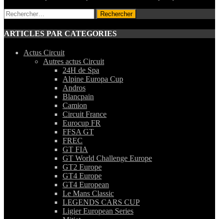
Rechercher :
ARTICLES PAR CATEGORIES
Actus Circuit
Autres actus Circuit
24H de Spa
Alpine Europa Cup
Andros
Blancpain
Camion
Circuit France
Eurocup FR
FFSA GT
FREC
GT FIA
GT World Challenge Europe
GT2 Europe
GT4 Europe
GT4 European
Le Mans Classic
LEGENDS CARS CUP
Ligier European Series