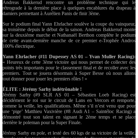
Andreas Bakkerud rencontre un problème technique qui le
rétrograde à la dernière place à quelques encablures du drapeau à
damiers permettant à Aurélien Panis de finir 3ème.
Sur le podium final Yann Ehrlacher soulève la coupe du vainqueur,
sa troisième depuis le début de la saison. Andreas Bakkerud monte
sur la deuxième marche et Nathanaël Berthon complète le podium
de cette avant-dernière manche de ce premier e-Trophée Andros
100% électrique.
Yann Ehrlacher (#11 Dupessey AS 01 – Yvan Muller Racing):
« Heureux de cette 3ème victoire qui nous permet de collecter des
points très importants pour le classement final et de recoller avec les
premiers. Tout se jouera désormais à Super Besse où nous allons
tout donner pour jouer les premiers rôles ! »
ÉLITE : Jérémy Sarhy indétrônable !
Jérémy Sarhy (#9 SLR AS 01 – Sébastien Loeb Racing) est
décidément le roi sur le circuit de Lans en Vercors et remporte,
comme la veille, les qualifications. Même s’il n’est venu que pour
une ‘pige’ Matthieu Vaxivière (#8 Audi A1 – Saintéloc Racing) a
démontré tout son talent en signant le 2ème temps et se place
derrière le poleman pour la Super Finale.
Jérémy Sarhy en pole, et lesté des 60 kgs de sa victoire de la veille,