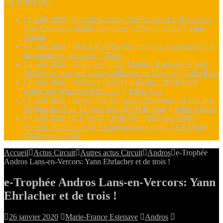
FIL D'INFOS
[ 9 août 2026 ]
Porsche Carrera Cup France : Le Toulousain
Paul Cauhaupé double vainqueur à Magny-Cours
Edito
Circuit
[ 9 août 2026 ]
ROLEX célébrates motoring masterpieces on
the monterey peninsula
News
[ 8 août 2026 ]
Avant les Cimes, Mathieu Baumel à la Baja
Hongroise avec son pilote Guillaume de Mévius
Edito Raid
[ 8 août 2026 ]
Morocco Desert Challenge : Road-book
réalisé par Sébastien Delaunay
Edito Raid
[ 8 août 2026 ]
Grand Prix de France Historique : Il aura lieu
à Dijon du 23 au 25 Avril avec HVM Racing
Edito Circuit
[ 8 août 2026 ]
GT World Challenge : Mercedes-AMG,
Porsche and Ferrari vie for international glory
GT World
Challenge Europe
Accueil
Actus Circuit
Autres actus Circuit
Andros
e-Trophée
Andros Lans-en-Vercors: Yann Ehrlacher et de trois !
e-Trophée Andros Lans-en-Vercors: Yann
Ehrlacher et de trois !
26 janvier 2020
Marie-France Estenave
Andros