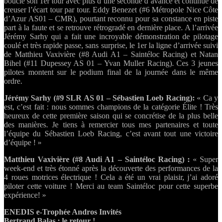
boucle son 1er tour avec plus d’une seconde d’avance et continue de
creuser l’écart tour par tour. Eddy Benezet (#6 Métropole Nice Côte
d’Azur AS01 – CMR), pourtant reconnu pour sa constance en piste
part à la faute et se retrouve rétrogradé en dernière place. A l’arrivée
Jérémy Sarhy qui a fait une incroyable démonstration de pilotage
coulé et très rapide passe, sans surprise, le 1er la ligne d’arrivée suivi
de Matthieu Vaxivière (#8 Audi A1 – Saintéloc Racing) et Natan
Bihel (#11 Dupessey AS 01 – Yvan Muller Racing). Ces 3 jeunes
pilotes montent sur le podium final de la journée dans le même
ordre.
Jérémy Sarhy (#9 SLR AS 01 – Sébastien Loeb Racing):
« Ca y
est, c’est fait : nous sommes champions de la catégorie Élite ! Très
heureux de cette première saison qui se concrétise de la plus belle
des manières. Je tiens à remercier tous mes partenaires et toute
l’équipe du Sébastien Loeb Racing, c’est avant tout une victoire
d’équipe ! »
Matthieu Vaxivière (#8 Audi A1 – Saintéloc Racing) :
« Super
week-end et très étonné après la découverte des performances de la
4 roues motrices électrique ! Cela a été un vrai plaisir, j’ai adoré
piloter cette voiture ! Merci au team Saintéloc pour cette superbe
expérience! »
ENEDIS e-Trophée Andros Invités
Bertrand Balas : le retour !