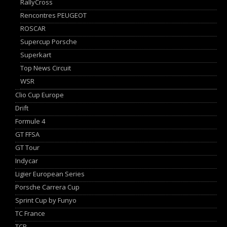
RallyCross
Rencontres PEUGEOT
ROSCAR
Supercup Porsche
Superkart
Top News Circuit
WSR
Clio Cup Europe
Drift
Formule 4
GT FFSA
GT Tour
Indycar
Ligier European Series
Porsche Carrera Cup
Sprint Cup by Funyo
TC France
TCR