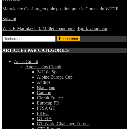
Marrakech: Catsburg en pole position pour la Course du WTCR
Suivant
WTCR Marrakech 3: Muller abandonne, Björk vainqueur
Rechercher :
ARTICLES PAR CATEGORIES
Actus Circuit
Autres actus Circuit
24H de Spa
Alpine Europa Cup
Andros
Blancpain
Camion
Circuit France
Eurocup FR
FFSA GT
FREC
GT FIA
GT World Challenge Europe
GT2 Europe