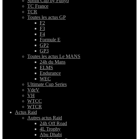
Sprint Cup by Funyo
TC France
TCR
Toutes les actus GP
F2
F3
F4
Formule E
GP2
GP3
Toutes les actus Le MANS
24h du Mans
ELMS
Endurance
WEC
Ultimate Cup Series
VdeV
VH
WTCC
WTCR
Actus Raid
Autres actus Raid
24h Off Road
4L Trophy
Abu Dhabi