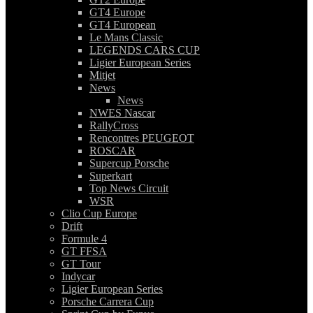
GT4 Europe
GT4 European
Le Mans Classic
LEGENDS CARS CUP
Ligier European Series
Mitjet
News
News
NWES Nascar
RallyCross
Rencontres PEUGEOT
ROSCAR
Supercup Porsche
Superkart
Top News Circuit
WSR
Clio Cup Europe
Drift
Formule 4
GT FFSA
GT Tour
Indycar
Ligier European Series
Porsche Carrera Cup