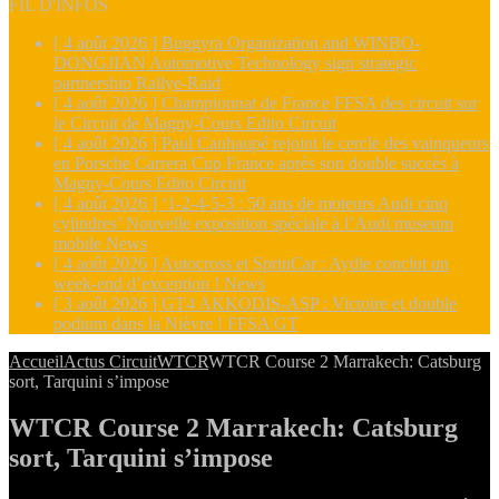
FIL D'INFOS
[ 4 août 2026 ]
Buggyra Organization and WINBO-
DONGJIAN Automotive Technology sign strategic
partnership
Rallye-Raid
[ 4 août 2026 ]
Championnat de France FFSA des circuit sur
le Circuit de Magny-Cours
Edito Circuit
[ 4 août 2026 ]
Paul Cauhaupé rejoint le cercle des vainqueurs
en Porsche Carrera Cup France après son double succès à
Magny-Cours
Edito Circuit
[ 4 août 2026 ]
‘1-2-4-5-3 : 50 ans de moteurs Audi cinq
cylindres’ Nouvelle exposition spéciale à l’Audi museum
mobile
News
[ 4 août 2026 ]
Autocross et SprinCar : Aydie conclut un
week-end d’exception !
News
[ 3 août 2026 ]
GT4 AKKODIS-ASP : Victoire et double
podium dans la Nièvre !
FFSA GT
Accueil
Actus Circuit
WTCR
WTCR Course 2 Marrakech: Catsburg
sort, Tarquini s’impose
WTCR Course 2 Marrakech: Catsburg
sort, Tarquini s’impose