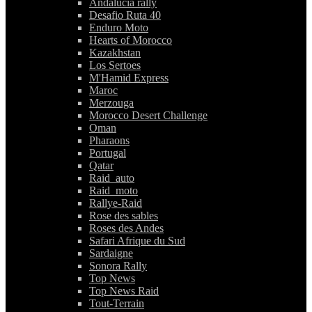
Andalucia rally
Desafio Ruta 40
Enduro Moto
Hearts of Morocco
Kazakhstan
Los Sertoes
M'Hamid Express
Maroc
Merzouga
Morocco Desert Challenge
Oman
Pharaons
Portugal
Qatar
Raid_auto
Raid_moto
Rallye-Raid
Rose des sables
Roses des Andes
Safari Afrique du Sud
Sardaigne
Sonora Rally
Top News
Top News Raid
Tout-Terrain