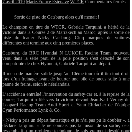
sur
7 avril 2019
Marie-France Estenave
WTCR
Commentaires fermés
W
Cou
Sortie de piste de Catsburg alors qu'il menait !
2
Mar
Le champion en titre du WTCR, Gabriele Tarquini, a hérité de la
Cat
victoire dans la Course 2 de Marrakech au Maroc, après la sortie de
sort
piste du leader Nicky Catsburg. Cinq marques de voitures
Tar
différentes ont terminé aux cinq premières places.
s’i
Catsburg, du BRC Hyundai N LUKOIL Racing Team, nouveau
venu dans la série parti de la pole position s’est détaché de son
compatriote de chez Hyundai, Gabriele Tarquini au départ.
Il mena de manière solide jusqu’au 10ème tour où il tira tout droit
lors d’un freinage avant de heurter une pile de pneus suite à une
panne de freins, selon le néerlandais.
L’accident a entraîné l’intervention du safety-car et, à la reprise de la
course, Tarquini a filé vers la victoire devant Jean-Karl Vernay du
Leopard Racing Team Audi Sport et Yann Ehrlacher de l’équipe
Cyan Performance Lynk & Co.
« Nicky a pris un départ fantastique et je n’ai pas pu le doubler », a
déclaré Tarquini. « Je ne connais pas la raison de sa sortie, cela
ressemblait à un problème technique. Je suis vraiment désolé pour