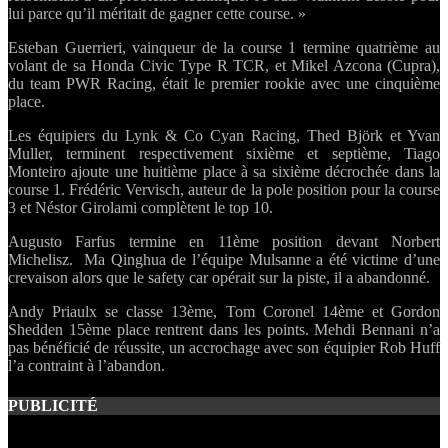
lui parce qu’il méritait de gagner cette course. »
Esteban Guerrieri, vainqueur de la course 1 termine quatrième au
volant de sa Honda Civic Type R TCR, et Mikel Azcona (Cupra),
du team PWR Racing, était le premier rookie avec une cinquième
place.
Les équipiers du Lynk & Co Cyan Racing, Thed Björk et Yvan
Muller, terminent respectivement sixième et septième, Tiago
Monteiro ajoute une huitième place à sa sixième décrochée dans la
course 1. Frédéric Vervisch, auteur de la pole position pour la course
3 et Néstor Girolami complètent le top 10.
Augusto Farfus termine en 11ème position devant Norbert
Michelisz. Ma Qinghua de l’équipe Mulsanne a été victime d’une
crevaison alors que le safety car opérait sur la piste, il a abandonné.
Andy Priaulx se classe 13ème, Tom Coronel 14ème et Gordon
Shedden 15ème place rentrent dans les points. Mehdi Bennani n’a
pas bénéficié de réussite, un accrochage avec son équipier Rob Huff
l’a contraint à l’abandon.
PUBLICITÉ