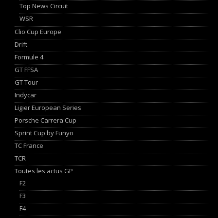
Top News Circuit
WSR
Clio Cup Europe
Drift
Formule 4
GT FFSA
GT Tour
Indycar
Ligier European Series
Porsche Carrera Cup
Sprint Cup by Funyo
TC France
TCR
Toutes les actus GP
F2
F3
F4