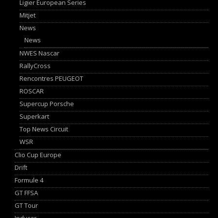
Ligier European Series
Mitjet
News
News
NWES Nascar
RallyCross
Rencontres PEUGEOT
ROSCAR
Supercup Porsche
Superkart
Top News Circuit
WSR
Clio Cup Europe
Drift
Formule 4
GT FFSA
GT Tour
Indycar