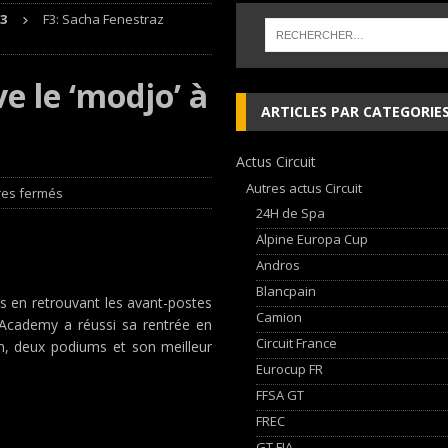
3
F3: Sacha Fenestraz
 cylindres’ Nouvelle exposition spéciale à l’Audi museum mobile
NEWS
e le ‘modjo’ à
 week-end d’exception !
NEWS
ARTICLES PAR CATEGORIE
dium dans la Nièvre !
FFSA GT
Actus Circuit
AN Automotive Technology sign strategic partnership
RALLYE-RAID
Autres actus Circuit
es fermés
24H de Spa
Alpine Europa Cup
Andros
Blancpain
s en retrouvant les avant-postes
Camion
t Academy a réussi sa rentrée en
Circuit France
n, deux podiums et son meilleur
Eurocup FR
FFSA GT
FREC
GT FIA