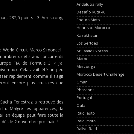
Andalucia rally
Desafio Ruta 40
man, 232,5 points ; 3. Armstrong,
Enduro Moto
Hearts of Morocco
Kazakhstan
Los Sertoes
o World Circuit Marco Simoncelli.
M'Hamid Express
e nombreux défis aux concurrents
Maroc
Europe FIA de Formule 3. « J’ai
Merzouga
hivernaux. Cela avait été un peu
Morocco Desert Challenge
ser rapidement comme il s’agit
Oman
eront encore plus cruciales que
Pharaons
Portugal
 Sacha Fenestraz a retrouvé des
Qatar
lin. Malgré les apparences, la
Raid_auto
ail en équipe peut faire toute la
Raid_moto
e dès le 2 novembre prochain !
Rallye-Raid