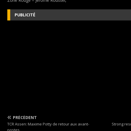
Zone Rouge – Jérôme Roussel,
PUBLICITÉ
PRÉCÉDENT
TCR Assen: Maxime Potty de retour aux avant-
Strong res
postes