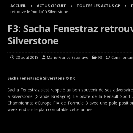
ACCUEIL
ACTUS CIRCUIT
TOUTES LES ACTUS GP
F
Cours
EDITO CIRCUIT
retrouve le ‘modjo’ à Silverstone
[ 4 août 2026 ]
‘1-2-4-5-3 : 50 ans de moteurs Audi cinq
F3: Sacha Fenestraz retrouv
[ 4 août 2026 ]
Autocross et SprinCar : Aydie conclut un
Silverstone
[ 3 août 2026 ]
GT4 AKKODIS-ASP : Victoire et double po
[ 4 août 2026 ]
Buggyra Organization and WINBO-DONGJI
20 août 2018
Marie-France Estenave
F3
Commentair
Sacha Fenestraz à Silverstone © DR
Sacha Fenestraz s’est rappelé au bon souvenir de ses adversaire
à Silverstone (Grande-Bretagne). Le pilote de la Renault Spor
Championnat d’Europe FIA de Formule 3 avec une pole positio
week-end sur le plan comptable cette année.