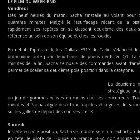
LE FILM DU WEEK-END
Vendredi
Dès neuf heures du matin, Sacha s’installe au volant pour d
quarante minutes. Malgré le resurfacage récent de la pist
rapidement ses repères en se classant deuxième des deux 
référence au sein de son équipe et chez les rookies.
En début d’après-midi, les Dallara F317 de Carlin s’élancent le
britannique opte pour deux trains de pneus neufs en Q1. La s
minutes de la fin, Sacha s’empare des commandes avant d’amélior
permet de sceller sa deuxième pole position dans la catégorie.
La deuxième qu
stratégique pui
un jeu de gommes neuves en moins que ses concurrents. Tout
minutes et Sacha aligne deux tours rapides et réguliers lui valan
sur les grilles de départ des courses 2 et 3.
Samedi
Installé en pole position, Sacha se montre serein à l’extinction de
en tête, le pilote de l’Équipe de France FFSA doit ensuite gé