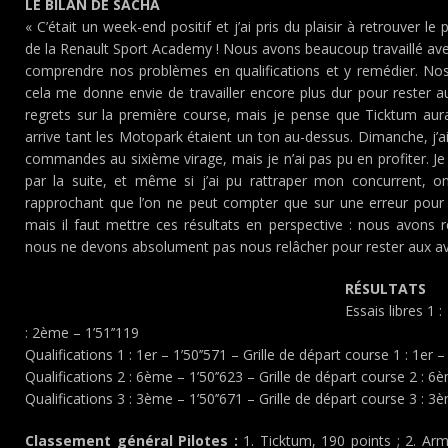
LE BILAN DE SACHA
« C’était un week-end positif et j’ai pris du plaisir à retrouver le
de la Renault Sport Academy ! Nous avons beaucoup travaillé av
comprendre nos problèmes en qualifications et y remédier. Nos e
cela me donne envie de travailler encore plus dur pour rester a
regrets sur la première course, mais je pense que Ticktum aurai
arrive tant les Motopark étaient un ton au-dessus. Dimanche, j’
commandes au sixième virage, mais je n’ai pas pu en profiter. Je
par la suite, et même si j’ai pu rattraper mon concurrent, o
rapprochant que l’on ne peut compter que sur une erreur pou
mais il faut mettre ces résultats en perspective : nous avons 
nous ne devons absolument pas nous relâcher pour rester aux av
RÉSULTATS
Essais libres 1 
: 2ème – 1’51’’119
Qualifications 1 : 1er – 1’50’’571 – Grille de départ course 1 : 1er
Qualifications 2 : 6ème – 1’50’’623 – Grille de départ course 2 : 
Qualifications 3 : 3ème – 1’50’’671 – Grille de départ course 3 : 
Classement général Pilotes :
1. Ticktum, 190 points ; 2. Arm