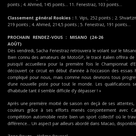
points ; 4. Ahmed, 145 points… 11. Fenestraz, 103 points…
Classement général Rookies :
1. Vips, 252 points ; 2. Shvartz
219 points ; 4. Ahmed, 214,5 points ; 5. Fenestraz, 191 points…
PROCHAIN RENDEZ-VOUS : MISANO (24-26
AOÛT)
Dès vendredi, Sacha Fenestraz retrouvera le volant sur le Misan
Bien connu des amateurs de MotoGP, le tracé italien offrira d
puisqu’il accueillera pour la première fois le Championnat d’
découvert ce circuit en début d’année à l’occasion des essais 
compliqué pour nous, mais comme nous devrions tous progres
d’une nouvelle piste pour tout le monde. Les qualifications s
d’habitude tant il semble difficile d’y dépasser ! »
Après une première moitié de saison en deçà de ses attentes,
couleurs grâce à ses efforts menés conjointement avec Car
compétition automobile reste bien un sport collectif où le trav
différence… Un aspect par ailleurs abordé dans Macao, disponibl