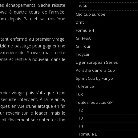
ses échappements. Sacha résiste
WSR
we à quatre tours de l’arrivée.
Clio Cup Europe
ium depuis Pau et sa troisième
Drift
Formule 4
GT FFSA
 étant enfermé au premier virage.
seizième passage pour gagner une
GT Tour
’extérieur de Stowe, mais cette
Indycar
tième et rentre à nouveau dans le
Ligier European Series
Porsche Carrera Cup
Sprint Cup by Funyo
TC France
ier virage, puis s’attaque à Juri
TCR
sécurité intervient. À la relance,
Toutes les actus GP
ues en vue d’une attaque en fin
F2
r revenir sur le leader, mais le
F3
doit finalement se contenter d’un
F4
Formule E