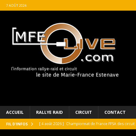
7 AOÛT 2026
ACCUEIL
RALLYE RAID
CIRCUIT
CONTACT
[ 4 août 2026 ]
Championnat de France FFSA des circuit 
FIL D'INFOS
[ 4 août 2026 ]
Paul Cauhaupé rejoint le cercle des va