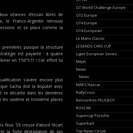
GT World Challenge Europe
eux séances d’essais libres de
GT2 Europe
e, le Franco-Argentin retrouve
GT4 Europe
sessions et se place comme la
GT4 European
Le Mans Classic
LEGENDS CARS CUP
s premières puisque la structure
tratégie est payante : à quatre
Ligier European Series
er en 1’50’’571 ! Cet effort lui
Mitjet
News
News
alification s’avère encore plus
NWES Nascar
sque Sacha doit la disputer avec
RallyCross
 se décante dans les dernières
t les sixième et troisième places
Rencontres PEUGEOT
ROSCAR
Supercup Porsche
Superkart
s feux. S’il creuse d’abord l’écart
Top News Circuit
rer la forte dégradation de ses