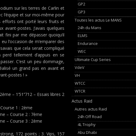
GP2
 podium sur les terres de Carlin et
GP3
ec l’équipe et sur moi-même pour
Toutes les actus Le MANS
fforts ont porté leurs fruits et
24h du Mans
ux avant-postes. J’avais quelques
t fini par me dépasser quoiqu’il
ELMS
ai eu l’occasion de m’emparer des
Endurance
 savais que cela serait compliqué
WEC
n perd tellement d’appuis en se
Ultimate Cup Series
r passer. C’est un peu dommage,
VdeV
réalisé un grand pas en avant et
ant-postes ! »
VH
WTCC
WTCR
: 2ème – 1’51’’712 – Essais libres 2
Actus Raid
 – Course 1 : 2ème
Autres actus Raid
6ème – Course 2 : 7ème
24h Off Road
3ème – Course 3 : 2ème
4L Trophy
Abu Dhabi
strong, 172 points ; 3. Vips, 157