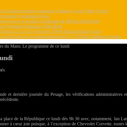
Paul Cauhaupé double vainqueur à Magny-Cours
Edito Circuit
e monterey peninsula
News
groise avec son pilote Guillaume de Mévius
Edito Raid
 par Sébastien Delaunay
Edito Raid
 à Dijon du 23 au 25 Avril avec HVM Racing
Edito Circuit
d Ferrari vie for international glory
GT World Challenge Europe
es du Mans: Le programme de ce lundi
undi
sur
més
24
Heures
du
Mans:
onde et dernière journée du Pesage, les vérifications administratives
Le
précédente.
programme
de
ce
lundi
 place de la République ce lundi dès 9h 30 avec, notamment, Jan Lamm
er à cœur joie puisque, à l’exception de Chevrolet Corvette, toutes 