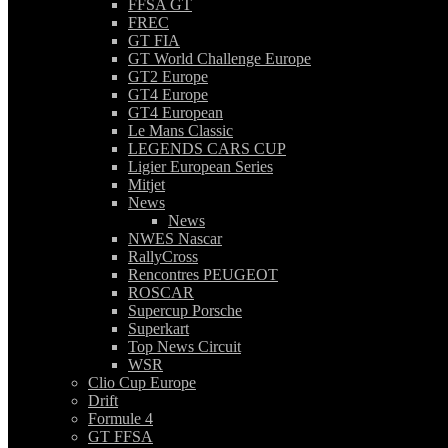
FFSA GT
FREC
GT FIA
GT World Challenge Europe
GT2 Europe
GT4 Europe
GT4 European
Le Mans Classic
LEGENDS CARS CUP
Ligier European Series
Mitjet
News
News
NWES Nascar
RallyCross
Rencontres PEUGEOT
ROSCAR
Supercup Porsche
Superkart
Top News Circuit
WSR
Clio Cup Europe
Drift
Formule 4
GT FFSA