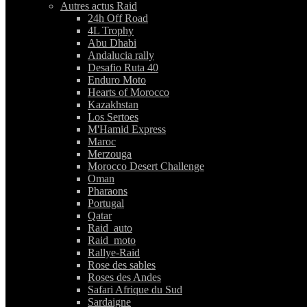
Autres actus Raid
24h Off Road
4L Trophy
Abu Dhabi
Andalucia rally
Desafio Ruta 40
Enduro Moto
Hearts of Morocco
Kazakhstan
Los Sertoes
M'Hamid Express
Maroc
Merzouga
Morocco Desert Challenge
Oman
Pharaons
Portugal
Qatar
Raid_auto
Raid_moto
Rallye-Raid
Rose des sables
Roses des Andes
Safari Afrique du Sud
Sardaigne