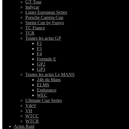
GT Tour
Indycar
Ligier European Series
Porsche Carrera Cup
Sprint Cup by Funyo
TC France
TCR
Toutes les actus GP
F2
F3
F4
Formule E
GP2
GP3
Toutes les actus Le MANS
24h du Mans
ELMS
Endurance
WEC
Ultimate Cup Series
VdeV
VH
WTCC
WTCR
Actus Raid