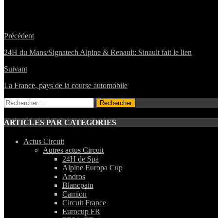
Précédent
24H du Mans/Signatech Alpine & Renault: Sinault fait le lien
Suivant
La France, pays de la course automobile
Rechercher :
ARTICLES PAR CATEGORIES
Actus Circuit
Autres actus Circuit
24H de Spa
Alpine Europa Cup
Andros
Blancpain
Camion
Circuit France
Eurocup FR