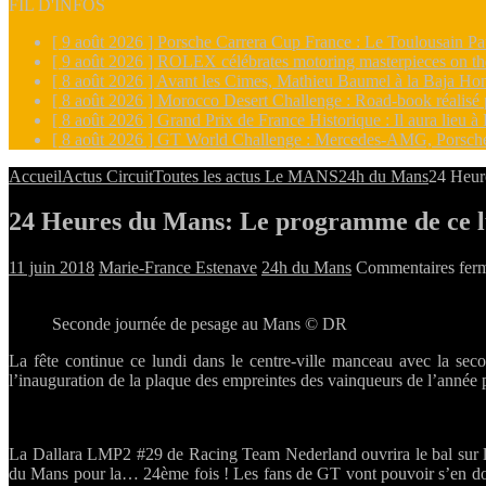
FIL D'INFOS
[ 9 août 2026 ]
Porsche Carrera Cup France : Le Toulousain 
[ 9 août 2026 ]
ROLEX célébrates motoring masterpieces on th
[ 8 août 2026 ]
Avant les Cimes, Mathieu Baumel à la Baja Hon
[ 8 août 2026 ]
Morocco Desert Challenge : Road-book réalisé
[ 8 août 2026 ]
Grand Prix de France Historique : Il aura lieu
[ 8 août 2026 ]
GT World Challenge : Mercedes-AMG, Porsche an
Accueil
Actus Circuit
Toutes les actus Le MANS
24h du Mans
24 Heur
24 Heures du Mans: Le programme de ce l
11 juin 2018
Marie-France Estenave
24h du Mans
Commentaires fer
Seconde journée de pesage au Mans © DR
La fête continue ce lundi dans le centre-ville manceau avec la sec
l’inauguration de la plaque des empreintes des vainqueurs de l’année 
La Dallara LMP2 #29 de Racing Team Nederland ouvrira le bal sur la
du Mans pour la… 24ème fois ! Les fans de GT vont pouvoir s’en donn