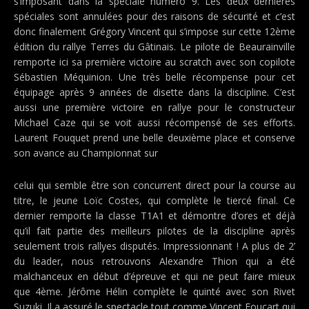
s’imposant dans la spéciale numéro 9. Les deux dernières
spéciales sont annulées pour des raisons de sécurité et c’est
donc finalement Grégory Vincent qui s’impose sur cette 12ème
édition du rallye Terres du Gâtinais. Le pilote de Beaurainville
remporte ici sa première victoire au scratch avec son copilote
Sébastien Méquinion. Une très belle récompense pour cet
équipage après 9 années de disette dans la discipline. C’est
aussi une première victoire en rallye pour le constructeur
Michael Caze qui se voit aussi récompensé de ses efforts.
Laurent Fouquet prend une belle deuxième place et conserve
son avance au Championnat sur
celui qui semble être son concurrent direct pour la course au
titre, le jeune Loïc Costes, qui complète le tiercé final. Ce
dernier remporte la classe T1A1 et démontre d’ores et déjà
qu’il fait partie des meilleurs pilotes de la discipline après
seulement trois rallyes disputés. Impressionnant ! A plus de 2’
du leader, nous retrouvons Alexandre Thion qui a été
malchanceux en début d’épreuve et qui ne peut faire mieux
que 4ème. Jérôme Hélin complète le quinté avec son Rivet
Suzuki. Il a assuré le spectacle tout comme Vincent Foucart qui