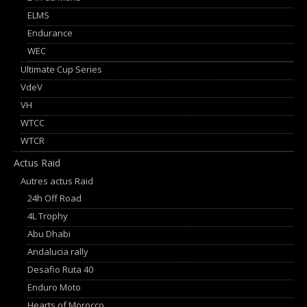
ELMS
Endurance
WEC
Ultimate Cup Series
VdeV
VH
WTCC
WTCR
Actus Raid
Autres actus Raid
24h Off Road
4L Trophy
Abu Dhabi
Andalucia rally
Desafio Ruta 40
Enduro Moto
Hearts of Morocco