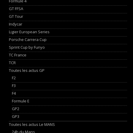
Formule 4
GT FFSA
GT Tour
Indycar
Ligier European Series
Porsche Carrera Cup
Sprint Cup by Funyo
TC France
TCR
Toutes les actus GP
F2
F3
F4
Formule E
GP2
GP3
Toutes les actus Le MANS
24h du Mans