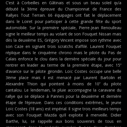
C’est à Corbeilles en Gâtinais et sous un beau soleil qu’a
débuté la 3ème épreuve du Championnat de France des
Rallyes Tout Terrain. 66 équipages ont fait le déplacement
dans le Loiret pour participer à cette grande fête du sport
automobile. Sur la première spéciale, Pierre-Jean Renoulleau
signe le meilleur temps au volant de son Fouquet Nissan mais
dès la deuxième ES, Grégory Vincent impose son rythme avec
son Caze en signant trois scratchs d’affilé. Laurent Fouquet
réplique dans le cinquième chrono mais le pilote du Pas de
Calais enfonce le clou dans la dernière spéciale du jour pour
rentrer en leader au terme de la première étape, avec 15’’
d’avance sur le pilote girondin. Loïc Costes occupe une belle
3ème place mais il est menacé par Laurent Bartolin et
Alexandre Thion qui pointent à moins de 10’’ du pilote
cantalou. Le lendemain, la pluie accompagne la caravane du
rallye qui se déplace à Pannes pour la deuxième et dernière
étape de l’épreuve. Dans ces conditions extrêmes, le jeune
Loïc Costes (18 ans) est impérial. Il signe trois meilleurs temps
avec son Fouquet Mazda qu’il exploite à merveille. Didier
Barthe, lui, se rappelle aux bons souvenirs de tous en