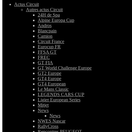
Actus Circuit
Autres actus Circuit
24H de Spa
Alpine Europa Cup
Andros
Blancpain
Camion
Circuit France
Eurocup FR
FFSA GT
FREC
GT FIA
GT World Challenge Europe
GT2 Europe
GT4 Europe
GT4 European
Le Mans Classic
LEGENDS CARS CUP
Ligier European Series
Mitjet
News
News
NWES Nascar
RallyCross
Rencontres PEUGEOT