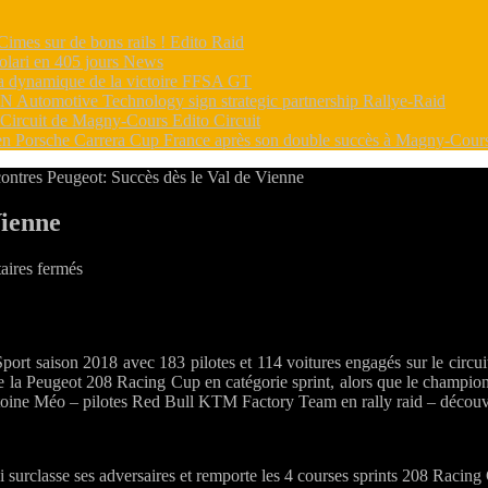
Cimes sur de bons rails !
Edito Raid
volari en 405 jours
News
 dynamique de la victoire
FFSA GT
utomotive Technology sign strategic partnership
Rallye-Raid
e Circuit de Magny-Cours
Edito Circuit
s en Porsche Carrera Cup France après son double succès à Magny-Cou
ontres Peugeot: Succès dès le Val de Vienne
Vienne
sur
ires fermés
Rencontres
Peugeot:
Succès
dès
ort saison 2018 avec 183 pilotes et 114 voitures engagés sur le circu
le
e la Peugeot 208 Racing Cup en catégorie sprint, alors que le champion
Val
ine Méo – pilotes Red Bull KTM Factory Team en rally raid – découvrai
de
Vienne
ui surclasse ses adversaires et remporte les 4 courses sprints 208 R