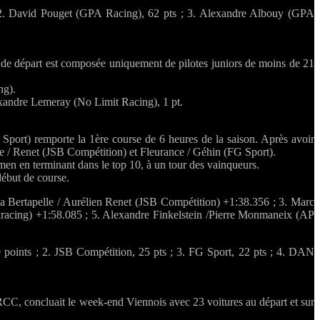
 2. David Pouget (GPA Racing), 62 pts ; 3. Alexandre Albouy (GPA
le de départ est composée uniquement de pilotes juniors de moins de 21
ng).
xandre Lemeray (No Limit Racing), 1 pt.
 Sport) remporte la 1ère course de 6 heures de la saison. Après avoir
le / Renet (JSB Compétition) et Fleurance / Géhin (FG Sport).
 en terminant dans le top 10, à un tour des vainqueurs.
ébut de course.
a Bertapelle / Aurélien Renet (JSB Compétition) +1:38.356 ; 3. Marc
racing) +1:58.085 ; 5. Alexandre Finkelstein /Pierre Monmaneix (AP
 points ; 2. JSB Compétition, 25 pts ; 3. FG Sport, 22 pts ; 4. DAN
C, concluait le week-end Viennois avec 23 voitures au départ et sur