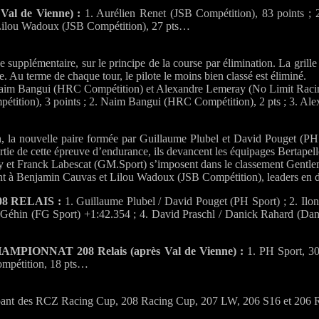
 de Vienne) :
1. Aurélien Renet (JSB Compétition), 83 points ;
. Lilou Wadoux (JSB Compétition), 27 pts…
se supplémentaire, sur le principe de la course par élimination. La gril
ve. Au terme de chaque tour, le pilote le moins bien classé est éliminé.
t Naim Bangui (HRC Compétition) et Alexandre Lemeray (No Limit Raci
tition), 3 points ; 2. Naim Bangui (HRC Compétition), 2 pts ; 3. Ale
on, la nouvelle paire formée par Guillaume Plubel et David Pouget (PH
tie de cette épreuve d’endurance, ils devancent les équipages Bertapel
t Franck Labescat (GM.Sport) s’imposent dans le classement Gentlemen
ent à Benjamin Cauvas et Lilou Wadoux (JSB Compétition), leaders en d
8 RELAIS :
1. Guillaume Plubel / David Pouget (PH Sport) ; 2. Ilon
n Géhin (FG Sport) +1:42.354 ; 4. David Praschl / Danick Rahard (Dan
IONNAT 208 Relais (après Val de Vienne) :
1. PH Sport, 30
ompétition, 18 pts…
upant des RCZ Racing Cup, 208 Racing Cup, 207 LW, 206 S16 et 206 RC