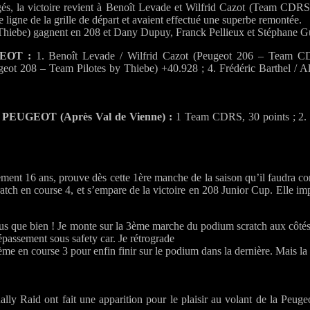
gés, la victoire revient à Benoît Levade et Wilfrid Cazot (Team CDRS
 ligne de la grille de départ et avaient effectué une superbe remontée.
y Thiebe) gagnent en 208 et Dany Dupuy, Franck Pellieux et Stéphane 
EOT :
1. Benoît Levade / Wilfrid Cazot (Peugeot 206 – Team CD
eot 208 – Team Pilotes by Thiebe) +40.928 ; 4. Frédéric Barthel / A
EOT (Après Val de Vienne) :
1 Team CDRS, 30 points ; 2. C
ement 16 ans, prouve dès cette 1ère manche de la saison qu’il faudra co
ch en course 4, et s’empare de la victoire en 208 Junior Cup. Elle impr
s que bien ! Je monte sur la 3ème marche du podium scratch aux côtés d
épassement sous safety car. Je rétrograde
e en course 3 pour enfin finir sur le podium dans la dernière. Mais la 
 Raid ont fait une apparition pour le plaisir au volant de la Peug