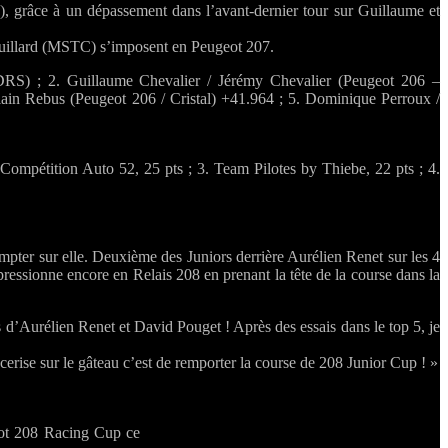
), grâce à un dépassement dans l’avant-dernier tour sur Guillaume et
Guillard (MSTC) s’imposent en Peugeot 207.
RS) ; 2. Guillaume Chevalier / Jérémy Chevalier (Peugeot 206 –
lain Rebus (Peugeot 206 / Cristal) +41.964 ; 5. Dominique Perroux /
ompétition Auto 52, 25 pts ; 3. Team Pilotes by Thiebe, 22 pts ; 4.
mpter sur elle. Deuxième des Juniors derrière Aurélien Renet sur les 4
essionne encore en Relais 208 en prenant la tête de la course dans la
’Aurélien Renet et David Pouget ! Après des essais dans le top 5, je
cerise sur le gâteau c’est de remporter la course de 208 Junior Cup ! »
eot 208 Racing Cup ce