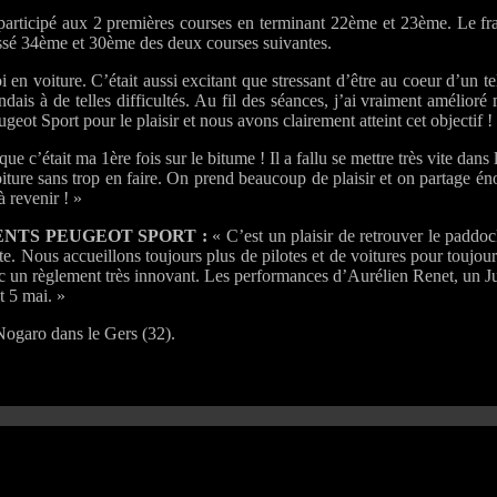
rticipé aux 2 premières courses en terminant 22ème et 23ème. Le fr
sé 34ème et 30ème des deux courses suivantes.
en voiture. C’était aussi excitant que stressant d’être au coeur d’un t
ais à de telles difficultés. Au fil des séances, j’ai vraiment amélioré 
t Sport pour le plaisir et nous avons clairement atteint cet objectif !
 c’était ma 1ère fois sur le bitume ! Il a fallu se mettre très vite dans l
la voiture sans trop en faire. On prend beaucoup de plaisir et on partage
 revenir ! »
NTS PEUGEOT SPORT :
« C’est un plaisir de retrouver le paddo
e. Nous accueillons toujours plus de pilotes et de voitures pour toujour
avec un règlement très innovant. Les performances d’Aurélien Renet, un 
t 5 mai. »
Nogaro dans le Gers (32).