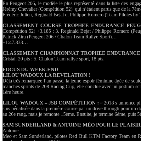
En Peugeot 206, le modèle le plus représenté dans la liste des enga
Jérémy Chevalier (Compétition 52), qui n’étaient partis que de la 7ème
Frédéric Julien, Reginald Bejat et Philippe Romero (Team Pilotes b
CLASSEMENT COURSE TROPHEE ENDURANCE PEUG
Compétition 52) +3.185 ; 3. Reginald Bejat / Philippe Romero (Peug
Patrick Zira (Peugeot 206 / Chalon Team Rallye Sport)…
+1:47.833…
CLASSEMENT CHAMPIONNAT TROPHEE ENDURANCE PEUG
Cristal, 20 pts ; 5. Chalon Team rallye sport, 18 pts.
FOCUS DU WEEK-END
LILOU WADOUX LA REVELATION !
Déjà très remarquée l’an passé, la jeune espoir féminine âgée de seul
manches sprints de 208 Racing Cup, elle conclue avec un podium scrat
1ère heure.
LILOU WADOUX – JSB COMPÉTITION :
« 2018 s’annonce plu
suis pénalisée dans la première course par un drive through pour un d
au 26e rang, mais je remonte 15ème. Ensuite, je termine 6ème, puis 5èm
SAM SUNDERLAND & ANTOINE MÉO POUR LE PLAISIR
Antoine
Meo et Sam Sunderland, pilotes Red Bull KTM Factory Team en Rally