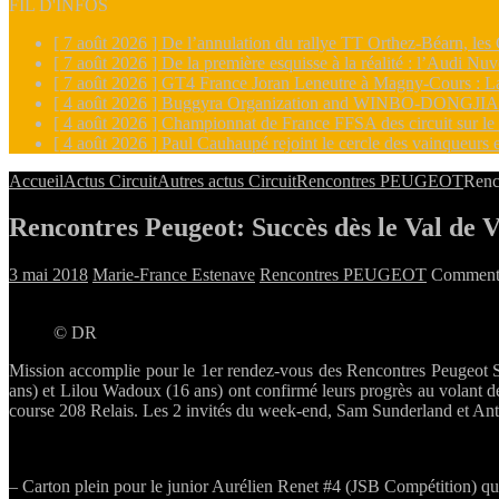
FIL D'INFOS
[ 7 août 2026 ]
De l’annulation du rallye TT Orthez-Béarn, les 
[ 7 août 2026 ]
De la première esquisse à la réalité : l’Audi Nu
[ 7 août 2026 ]
GT4 France Joran Leneutre à Magny-Cours : La
[ 4 août 2026 ]
Buggyra Organization and WINBO-DONGJIAN A
[ 4 août 2026 ]
Championnat de France FFSA des circuit sur l
[ 4 août 2026 ]
Paul Cauhaupé rejoint le cercle des vainqueur
Accueil
Actus Circuit
Autres actus Circuit
Rencontres PEUGEOT
Renc
Rencontres Peugeot: Succès dès le Val de 
3 mai 2018
Marie-France Estenave
Rencontres PEUGEOT
Commenta
© DR
Mission accomplie pour le 1er rendez-vous des Rencontres Peugeot Sp
ans) et Lilou Wadoux (16 ans) ont confirmé leurs progrès au volant d
course 208 Relais. Les 2 invités du week-end, Sam Sunderland et Anto
– Carton plein pour le junior Aurélien Renet #4 (JSB Compétition) q