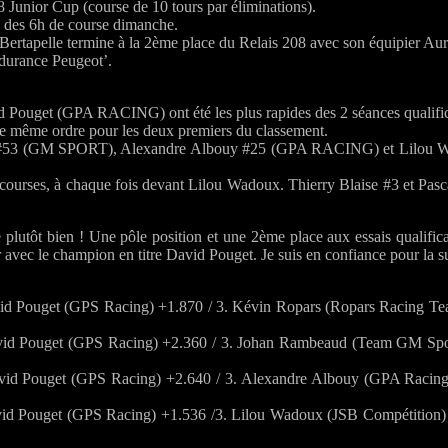
Junior Cup (course de 10 tours par éliminations).
e des 6h de course dimanche.
 Bertapelle termine à la 2ème place du Relais 208 avec son équipier Aur
ndurance Peugeot’.
id Pouget (GPA RACING) ont été les plus rapides des 2 séances qualifica
ce même ordre pour les deux premiers du classement.
 (GM SPORT), Alexandre Albouy #25 (GPA RACING) et Lilou Wado
 4 courses, à chaque fois devant Lilou Wadoux. Thierry Blaise #3 et Pa
lutôt bien ! Une pôle position et une 2ème place aux essais qualificati
er avec le champion en titre David Pouget. Je suis en confiance pour la s
avid Pouget (GPS Racing) +1.870 / 3. Kévin Ropars (Ropars Racing T
David Pouget (GPS Racing) +2.360 / 3. Johan Rambeaud (Team GM Spor
avid Pouget (GPS Racing) +2.640 / 3. Alexandre Albouy (GPA Racing
avid Pouget (GPS Racing) +1.536 /3. Lilou Wadoux (JSB Compétition)