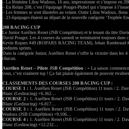
– La féminine Lilou Wadoux, 16 ans, impressionne et s’impose en 208 
– En Relais 208, c’est l’équipage Pouget-Plubel qui s’impose à l’issu
– Les femmes se sont illustrées au volant. Outre Lilou Wadoux, Ilona
– 23 équipages étaient au départ de la nouvelle catégorie ‘Trophée E
208 RACING CUP
Le Junior Aurélien Renet (JSB Compétition) et le tenant du titre Dav
David Pouget. Les 4 courses du samedi se terminaient toujours dans 
Kevin Ropars #49 (ROPARS RACING TEAM), Johan Rambeaud #53
podiums sprints.
Dans la catégorie Junior, Aurélien Renet s’offre la victoire dans les
chacun.
Aurélien Renet – Pilote JSB Compétition
: « La saison commence p
vous, c’est vraiment top ! Ça fait plaisir également de pouvoir rivalis
CLASSEMENTS DES COURSES 208 RACING CUP :
COURSE 1 :
1. Aurélien Renet (JSB Compétition) 11 tours / 2. D
Blanc (Gediracing) +6.362…
COURSE 2 :
1. Aurélien Renet (JSB Compétition) 11 tours / 2. 
Blanc (Gediracing) +6.817…
COURSE 3 :
1. Aurélien Renet (JSB Compétition) 11 tours / 2. D
Wadoux (JSB Compétition) +9.106…
COURSE 4 :
1. Aurélien Renet (JSB Compétition) 11 tours / 2. D
Blanc (Gediracing) +12.232…