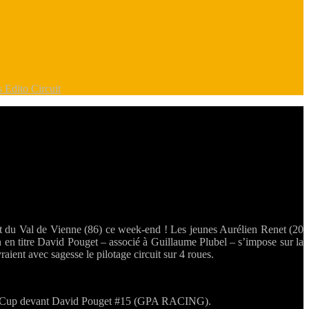
rs
Edito Circuit
it du Val de Vienne (86) ce week-end ! Les jeunes Aurélien Renet (20
 en titre David Pouget – associé à Guillaume Plubel – s’impose sur la
ent avec sagesse le pilotage circuit sur 4 roues.
acing Cup devant David Pouget #15 (GPA RACING).