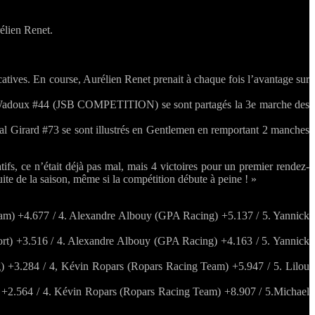
élien Renet.
tives. En course, Aurélien Renet prenait à chaque fois l’avantage sur
ux #44 (JSB COMPETITION) se sont partagés la 3e marche des
scal Girard #73 se sont illustrés en Gentlemen en remportant 2 manches
fs, ce n’était déjà pas mal, mais 4 victoires pour un premier rendez-
uite de la saison, même si la compétition débute à peine ! »
eam) +4.677 / 4. Alexandre Albouy (GPA Racing) +5.137 / 5. Yannick
t) +3.516 / 4. Alexandre Albouy (GPA Racing) +4.163 / 5. Yannick
) +3.284 / 4, Kévin Ropars (Ropars Racing Team) +5.947 / 5. Lilou
 +2.564 / 4. Kévin Ropars (Ropars Racing Team) +8.907 / 5.Michael