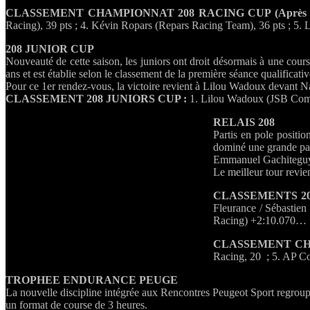
CLASSEMENT CHAMPIONNAT 208 RACING CUP (Après Val
Racing), 39 pts ; 4. Kévin Ropars (Repars Racing Team), 36 pts ; 5
208 JUNIOR CUP
Nouveauté de cette saison, les juniors ont droit désormais à une cour
ans et est établie selon le classement de la première séance qualificati
Pour ce 1er rendez-vous, la victoire revient à Lilou Wadoux devan
CLASSEMENT 208 JUNIORS CUP :
1. Lilou Wadoux (JSB Compé
RELAIS 208
Partis en pole positi
dominé une grande par
Emmanuel Gachiteguy e
Le meilleur tour revi
CLASSEMENTS 20
Fleurance / Sébastie
Racing) +2:10.070…
CLASSEMENT CHAMP
Racing, 20 ; 5. AP C
TROPHEE ENDURANCE PEUGE
La nouvelle discipline intégrée aux Rencontres Peugeot Sport regro
un format de course de 3 heures.