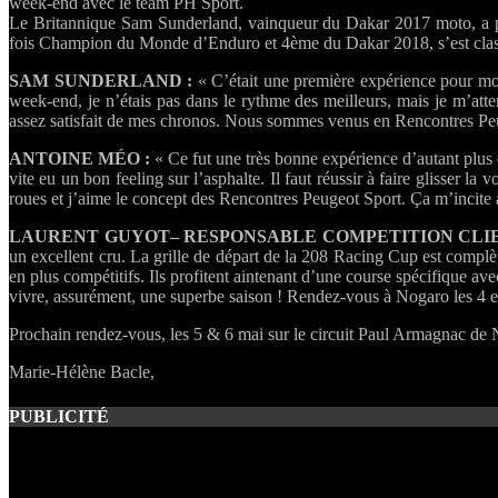
week-end avec le team PH Sport.
Le Britannique Sam Sunderland, vainqueur du Dakar 2017 moto, a pa
fois Champion du Monde d’Enduro et 4ème du Dakar 2018, s’est clas
SAM SUNDERLAND :
« C’était une première expérience pour moi 
week-end, je n’étais pas dans le rythme des meilleurs, mais je m’attend
assez satisfait de mes chronos. Nous sommes venus en Rencontres Peugeo
ANTOINE MÉO :
« Ce fut une très bonne expérience d’autant plus que
vite eu un bon feeling sur l’asphalte. Il faut réussir à faire glisser 
roues et j’aime le concept des Rencontres Peugeot Sport. Ça m’incite à
LAURENT GUYOT– RESPONSABLE COMPETITION CLIE
un excellent cru. La grille de départ de la 208 Racing Cup est complèt
en plus compétitifs. Ils profitent aintenant d’une course spécifique 
vivre, assurément, une superbe saison ! Rendez-vous à Nogaro les 4 e
Prochain rendez-vous, les 5 & 6 mai sur le circuit Paul Armagnac de 
Marie-Hélène Bacle,
PUBLICITÉ