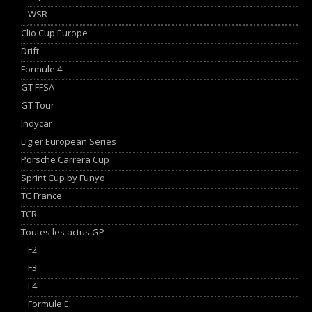
WSR
Clio Cup Europe
Drift
Formule 4
GT FFSA
GT Tour
Indycar
Ligier European Series
Porsche Carrera Cup
Sprint Cup by Funyo
TC France
TCR
Toutes les actus GP
F2
F3
F4
Formule E