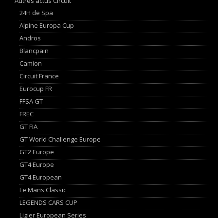
Autres actus Circuit
24H de Spa
Alpine Europa Cup
Andros
Blancpain
Camion
Circuit France
Eurocup FR
FFSA GT
FREC
GT FIA
GT World Challenge Europe
GT2 Europe
GT4 Europe
GT4 European
Le Mans Classic
LEGENDS CARS CUP
Ligier European Series