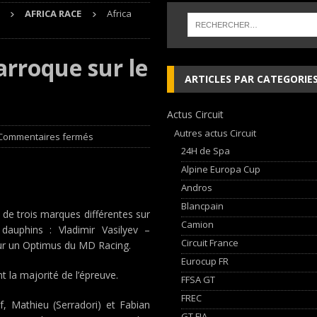
AFRICA RACE
Africa
 cylindres’ Nouvelle exposition spéciale à l’Audi museum mobile
NEWS
arroque sur le
 week-end d’exception !
NEWS
ARTICLES PAR CATEGORIE
dium dans la Nièvre !
FFSA GT
Actus Circuit
AN Automotive Technology sign strategic partnership
RALLYE-RAID
Autres actus Circuit
Commentaires fermés
24H de Spa
Alpine Europa Cup
Andros
Blancpain
t de trois marques différentes sur
Camion
 dauphins : Vladimir Vasilyev –
Circuit France
 sur un Optimus du MD Racing.
Eurocup FR
t la majorité de l’épreuve.
FFSA GT
FREC
f, Mathieu (Serradori) et Fabian
GT FIA