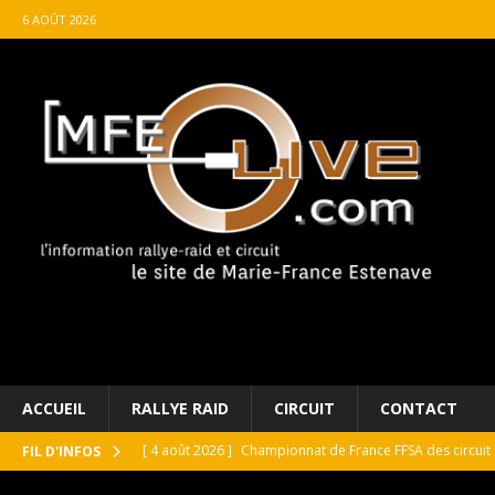
6 AOÛT 2026
ACCUEIL
RALLYE RAID
CIRCUIT
CONTACT
[ 4 août 2026 ]
Championnat de France FFSA des circuit 
FIL D'INFOS
[ 4 août 2026 ]
Paul Cauhaupé rejoint le cercle des va