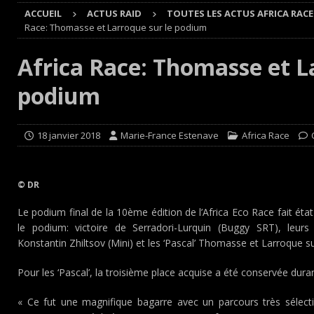
ACCUEIL
ACTUS RAID
TOUTES LES ACTUS AFRICA RACE
Cours
EDITO CIRCUIT
Race: Thomasse et Larroque sur le podium
[ 4 août 2026 ]
‘1-2-4-5-3 : 50 ans de moteurs Audi cinq
Africa Race: Thomasse et L
[ 4 août 2026 ]
Autocross et SprinCar : Aydie conclut un
podium
[ 3 août 2026 ]
GT4 AKKODIS-ASP : Victoire et double po
[ 4 août 2026 ]
Buggyra Organization and WINBO-DONGJI
18 janvier 2018
Marie-France Estenave
Africa Race
© DR
Le podium final de la 10ème édition de l’Africa Eco Race fait éta
le podium: victoire de Serradori-Lurquin (Buggy SRT), leurs
Konstantin Zhiltsov (Mini) et les ‘Pascal’ Thomasse et Larroque
Pour les ‘Pascal’, la troisième place acquise a été conservée duran
« Ce fut une magnifique bagarre avec un parcours très sélecti