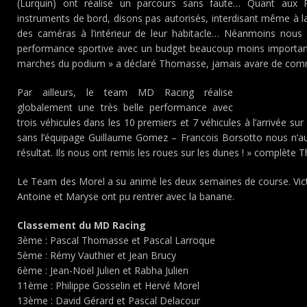
(Lurquin) ont réalisé un parcours sans faute… Quant aux R
instruments de bord, disons pas autorisés, interdisant même à l
des caméras à l’intérieur de leur habitacle… Néanmoins nou
performance sportive avec un budget beaucoup moins importan
marches du podium » a déclaré Thomasse, jamais avare de comm
Par ailleurs, le team MD Racing réalise
globalement une très belle performance avec
trois véhicules dans les 10 premiers et 7 véhicules à l’arrivée sur 
sans l’équipage Guillaume Gomez – Francois Borsotto nous n’a
résultat. Ils nous ont remis les roues sur les dunes ! » complète
Le Team des Morel a su animé les deux semaines de course. Vict
Antoine et Maryse ont pu rentrer avec la banane.
Classement du MD Racing
3ème : Pascal Thomasse et Pascal Larroque
5ème : Rémy Vauthier et Jean Brucy
6ème : Jean-Noël Julien et Rabha Julien
11ème : Philippe Gosselin et Hervé Morel
13ème : David Gérard et Pascal Delacour