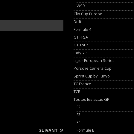
WSR
Clio Cup Europe
Drift
Formule 4
GT FFSA
GT Tour
Indycar
Ligier European Series
Porsche Carrera Cup
Sprint Cup by Funyo
TC France
TCR
Toutes les actus GP
F2
F3
F4
Formule E
SUIVANT