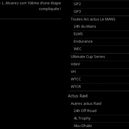
: L. Alvarez sort 10ème d’une étape
GP2
compliquée !
GP3
Toutes les actus Le MANS
24h du Mans
ELMS
Endurance
WEC
Ultimate Cup Series
VdeV
VH
WTCC
WTCR
Actus Raid
Autres actus Raid
24h Off Road
4L Trophy
Abu Dhabi