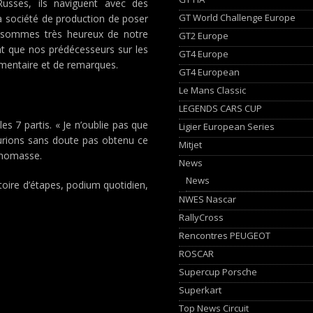
usses, ils naviguent avec des
GT World Challenge Europe
a société de production de poser
s sommes très heureux de notre
GT2 Europe
t que nos prédécesseurs sur les
GT4 Europe
entaire et de remarques.
GT4 European
Le Mans Classic
LEGENDS CARS CUP
les 7 partis. « Je n’oublie pas que
Ligier European Series
urions sans doute pas obtenu ce
Mitjet
 Thomasse.
News
News
oire d’étapes, podium quotidien,
NWES Nascar
RallyCross
Rencontres PEUGEOT
ROSCAR
Supercup Porsche
Superkart
Top News Circuit