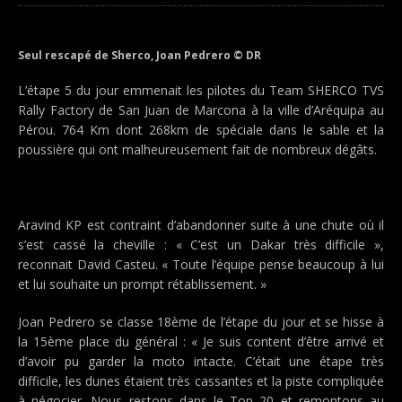
Seul rescapé de Sherco, Joan Pedrero © DR
L’étape 5 du jour emmenait les pilotes du Team SHERCO TVS
Rally Factory de San Juan de Marcona à la ville d’Aréquipa au
Pérou. 764 Km dont 268km de spéciale dans le sable et la
poussière qui ont malheureusement fait de nombreux dégâts.
Aravind KP est contraint d’abandonner suite à une chute où il
s’est cassé la cheville : « C’est un Dakar très difficile »,
reconnait David Casteu. « Toute l’équipe pense beaucoup à lui
et lui souhaite un prompt rétablissement. »
Joan Pedrero se classe 18ème de l’étape du jour et se hisse à
la 15ème place du général : « Je suis content d’être arrivé et
d’avoir pu garder la moto intacte. C’était une étape très
difficile, les dunes étaient très cassantes et la piste compliquée
à négocier. Nous restons dans le Top 20 et remontons au