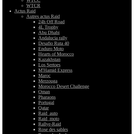
WTCC
WTCR
Actus Raid
Autres actus Raid
24h Off Road
4L Trophy
Abu Dhabi
Andalucia rally
Desafio Ruta 40
Enduro Moto
Hearts of Morocco
Kazakhstan
Los Sertoes
M'Hamid Express
Maroc
Merzouga
Morocco Desert Challenge
Oman
Pharaons
Portugal
Qatar
Raid_auto
Raid_moto
Rallye-Raid
Rose des sables