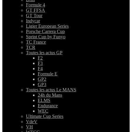
Formule 4
GT FFSA
GT Tour
Indycar
Ligier European Series
Porsche Carrera Cup
Sprint Cup by Funyo
TC France
TCR
Toutes les actus GP
F2
F3
F4
Formule E
GP2
GP3
Toutes les actus Le MANS
24h du Mans
ELMS
Endurance
WEC
Ultimate Cup Series
VdeV
VH