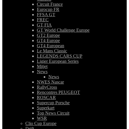
Circuit France
Eurocup FR
FFSA GT
FREC
GT FIA
GT World Challenge Europe
GT2 Europe
GT4 Europe
GT4 European
Le Mans Classic
LEGENDS CARS CUP
Ligier European Series
Mitjet
News
News
NWES Nascar
RallyCross
Rencontres PEUGEOT
ROSCAR
Supercup Porsche
Superkart
Top News Circuit
WSR
Clio Cup Europe
Drift