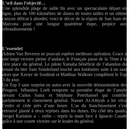
L’œil dans l’objectif…
jol
Une splendide plage de sable fin avec un spectaculaire départ en
co
ligne, plus de 100 kilomètres de dunes de toutes tailles et un ultime
V
canyon délicat à aborder, voici le décor de la région de San Juan de
Be
Marcona pour une longue quatrième étape, propice aux
rebondissements !
L’essentiel
Adrien Van Beveren ne pouvait espérer meilleure opération. Grace à
une large victoire pleine d’audace, le Français passe de la 7ème à la
1ère place du général. Le pilote Yamaha bénéficie de l’abandon du
tenant du titre Sam Sunderland touché aux lombaires suite à un saut
alors que Xavier de Soultrait et Matthias Walkner complètent le Top
3 du jour.
Un Top 3 sans surprise en autos avec la nouvelle démonstration des
Peugeot. Sébastien Loeb remporte sa première étape de l’année
devant Carlos Sainz et Stéphane Peterhansel qui contrôle
parfaitement le classement général. Nasser Al-Attiyah a lui vécu
l’enfer et cède près d’une heure. L’as du franchissement s’est
retrouvé planté à deux reprises dans les dunes. Du côté des quads,
Sergei Kariakin a – enfin – repris la main face à Ignacio Casale
grâce à une courte victoire sur le leader du général.