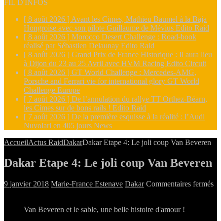
FIL D'INFOS
[ 8 août 2026 ]
Avant les Cimes, Mathieu Baumel à la Baja
Hongroise avec son pilote Guillaume de Mévius
Edito Raid
[ 8 août 2026 ]
Morocco Desert Challenge : Road-book
réalisé par Sébastien Delaunay
Edito Raid
[ 8 août 2026 ]
Grand Prix de France Historique : Il aura lieu
à Dijon du 23 au 25 Avril avec HVM Racing
Edito Circuit
[ 8 août 2026 ]
GT World Challenge : Mercedes-AMG,
Porsche and Ferrari vie for international glory
GT World
Challenge Europe
[ 7 août 2026 ]
De l’annulation du rallye TT Orthez-Béarn,
les Cimes sur de bons rails !
Edito Raid
[ 7 août 2026 ]
De la première esquisse à la réalité : l’Audi
Nuvolari en 405 jours
News
Accueil
Actus Raid
Dakar
Dakar Etape 4: Le joli coup Van Beveren
Dakar Etape 4: Le joli coup Van Beveren
su
9 janvier 2018
Marie-France Estenave
Dakar
Commentaires fermés
Da
Et
Van Beveren et le sable, une belle histoire d'amour !
4:
L