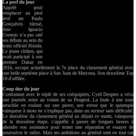
La perf du jour
Appelé pour
remplacer au pied
levé un Paulo
Gonçalves blessé,
Jose Ignacio
Cornejo n’a pas raté
ses débuts au sein du
team officiel Honda.
Le jeune chilien, qui
avait participé à son
premier Dakar en
2016, occupe actuellement la 7e place du classement général avec
une belle septième place à San Juan de Marcona. Son deuxième Top
10 d’affilée.
Coup dur du jour
Contrastant avec le triplé de ses coéquipiers, Cyril Despres a vécu
une journée noire au volant de sa Peugeot. La faute à une roue
arrachée en roulant sur une pierre, une erreur que le quintuple
vainqueur à moto ne s’explique pas, dans un secteur sans difficulté.
Le deuxième du classement général au départ ce matin, vainqueur
de la deuxième étape, s’apprête à passer de longues heures à
attendre son assistance pour tenter une réparation et essayer de
poursuivre le rallye. Mais ses ambitions au général sont en tout cas