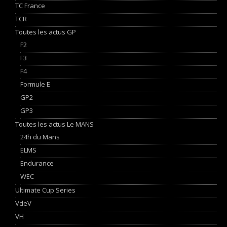
TC France
TCR
Toutes les actus GP
F2
F3
F4
Formule E
GP2
GP3
Toutes les actus Le MANS
24h du Mans
ELMS
Endurance
WEC
Ultimate Cup Series
VdeV
VH