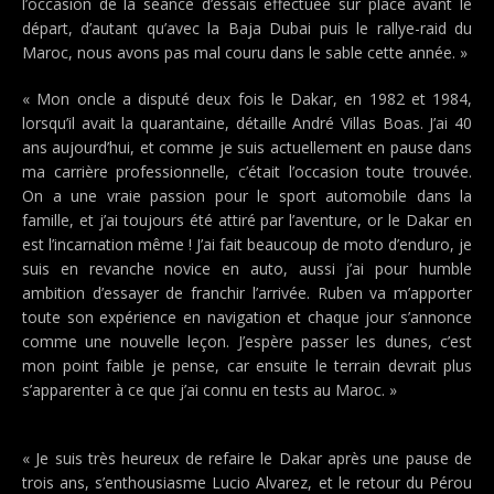
l’occasion de la séance d’essais effectuée sur place avant le
départ, d’autant qu’avec la Baja Dubai puis le rallye-raid du
Maroc, nous avons pas mal couru dans le sable cette année. »
« Mon oncle a disputé deux fois le Dakar, en 1982 et 1984,
lorsqu’il avait la quarantaine, détaille André Villas Boas. J’ai 40
ans aujourd’hui, et comme je suis actuellement en pause dans
ma carrière professionnelle, c’était l’occasion toute trouvée.
On a une vraie passion pour le sport automobile dans la
famille, et j’ai toujours été attiré par l’aventure, or le Dakar en
est l’incarnation même ! J’ai fait beaucoup de moto d’enduro, je
suis en revanche novice en auto, aussi j’ai pour humble
ambition d’essayer de franchir l’arrivée. Ruben va m’apporter
toute son expérience en navigation et chaque jour s’annonce
comme une nouvelle leçon. J’espère passer les dunes, c’est
mon point faible je pense, car ensuite le terrain devrait plus
s’apparenter à ce que j’ai connu en tests au Maroc. »
« Je suis très heureux de refaire le Dakar après une pause de
trois ans, s’enthousiasme Lucio Alvarez, et le retour du Pérou