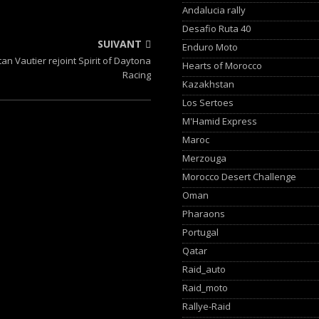
Andalucia rally
Desafio Ruta 40
SUIVANT
Enduro Moto
tan Vautier rejoint Spirit of Daytona
Hearts of Morocco
Racing
Kazakhstan
Los Sertoes
M'Hamid Express
Maroc
Merzouga
Morocco Desert Challenge
Oman
Pharaons
Portugal
Qatar
Raid_auto
Raid_moto
Rallye-Raid