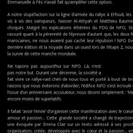
Emmanuelle à Fès n’avait fait qu’amplifier cette option.
A notre stupéfaction sur la ligne d’arrivée du rallye à Erfoud, le
vis à vis des vainqueurs, Nasser Al-Attiyah et Matthieu Baum
choqués. Malgré les explications éthérées du PDG de NPO, Sté
rassuré quant à la pérennité de l’épreuve d’autant que, les deux 
marocaines, ne nous avaient pas caché leur répulsion ! NPO Eve
dernière édition et la noyade dans un oued lors de l’étape 2, nous
la survie de cette manche mondiale.
Ne tapons pas aujourd’hui sur NPO. Là, n’est
pas notre but. Durant une décennie, la société a
fait vivre ce rallye-raid chéri de nous tous et porté à bout de bra
raisons que nous éviterons d’aborder, l’édifice NPO s’est écrou
l’issue d’un anniversaire accusateur, nous disons simplement : ‘Mer
encore moins de superlatifs.
Il fallait ‘avoir l’envie’ d’organiser cette manifestation avec le cœ
amour et passion… Cette grande société a changé de trajectoir
une évoquée par Emma Clair sur un texto adressé à ses proch
organisation, créée, développée avec le cœur et la passion… e