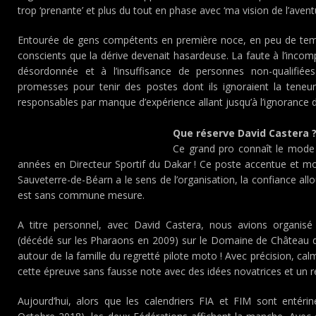
trop ‘prenante’ et plus du tout en phase avec ‘ma vision de l’aventur
Entourée de gens compétents en première noce, en peu de temps
conscients que la dérive devenait hasardeuse. La faute à l’incomp
désordonnée et à l’insuffisance de personnes non-qualifié
promesses pour tenir des postes dont ils ignoraient la tene
responsables par manque d’expérience allant jusqu’à l’ignorance de
Que réserve David Castera 
Ce grand pro connaît le mode d
années en Directeur Sportif du Dakar ! Ce poste accentue et mo
Sauveterre-de-Béarn a le sens de l’organisation, la confiance all
est sans commune mesure.
A titre personnel, avec David Castera, nous avions organi
(décédé sur les Pharaons en 2009) sur le Domaine de Château d
autour de la famille du regretté pilote moto ! Avec précision, ca
cette épreuve sans fausse note avec des idées novatrices et un r
Aujourd’hui, alors que les calendriers FIA et FIM sont entér