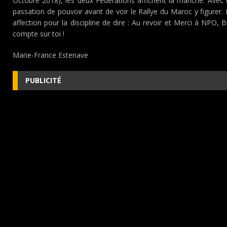
Octobre 2018), les deux Fédérations affichent la manche. Avec d
passation de pouvoir avant de voir le Rallye du Maroc y figurer. 
affection pour la discipline de dire : Au revoir et Merci à NPO,
compte sur toi !
Marie-France Estenave
PUBLICITÉ