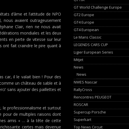
GT World Challenge Europe
s états d’âme et l’attitude de NPO
GT2 Europe
el, nous avaient outrageusement
GT4 Europe
phane Clair, rien ne nous avait
GT4 European
fédérations mondiales et les deux
Le Mans Classic
nts en perte de vitesse sur leur
LEGENDS CARS CUP
 ont fait craindre le pire quant à
Ligier European Series
Mitjet
News
News
s car, il le valait bien ! Pour des
NWES Nascar
lé comme un château de sable et à
ci’ sans ajouter des paillettes et
RallyCross
Rencontres PEUGEOT
ROSCAR
ur, le professionnalisme et surtout
Supercup Porsche
e pour de multiples raisons dont
Superkart
es amis « … à la tête de cette
nrichissante certes mais devenue
Top News Circuit