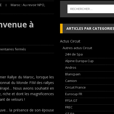
C
Maroc : Au revoir NPO,
nqueurs en Porsche Carrera Cup France après son double succès à Magny-
envenue à
 cylindres’ Nouvelle exposition spéciale à l’Audi museum mobile
NEWS
ARTICLES PAR CATEGORIE
 week-end d’exception !
NEWS
Actus Circuit
dium dans la Nièvre !
FFSA GT
Autres actus Circuit
entaires fermés
24H de Spa
Alpine Europa Cup
Andros
Blancpain
rnier Rallye du Maroc, lorsque les
Camion
ionnat du Monde FIM des rallyes
Circuit France
t dérapé… Nous avions souhaité en
, riche et dont les magnificences
Eurocup FR
nt de velours !
FFSA GT
FREC
preuve… la présence de son épouse
GT FIA