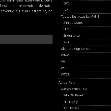
iscrétion elles attendaient cette
GP2
Il est de notre devoir et de notre
GP3
 Bienvenue à David Castera et, on
Toutes les actus Le MANS
24h du Mans
ELMS
Endurance
WEC
Ultimate Cup Series
VdeV
VH
WTCC
WTCR
Actus Raid
Autres actus Raid
24h Off Road
4L Trophy
Abu Dhabi