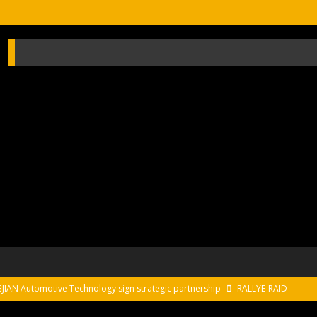
AN Automotive Technology sign strategic partnership
RALLYE-RAID
sur le Circuit de Magny-Cours
EDITO CIRCUIT