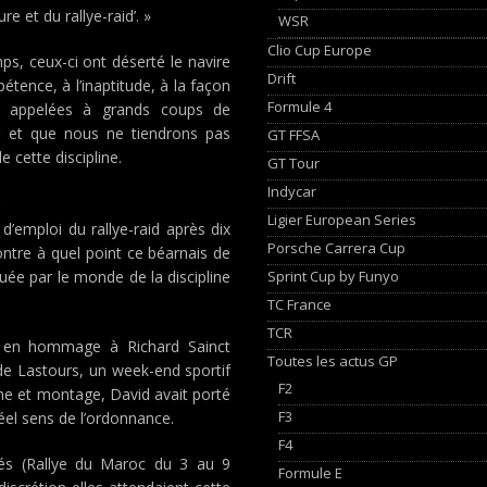
e et du rallye-raid’. »
WSR
Clio Cup Europe
, ceux-ci ont déserté le navire
Drift
étence, à l’inaptitude, à la façon
Formule 4
es appelées à grands coups de
ur et que nous ne tiendrons pas
GT FFSA
 cette discipline.
GT Tour
Indycar
?
Ligier European Series
’emploi du rallye-raid après dix
Porsche Carrera Cup
ntre à quel point ce béarnais de
Sprint Cup by Funyo
ouée par le monde de la discipline
TC France
TCR
sé en hommage à Richard Sainct
Toutes les actus GP
e Lastours, un week-end sportif
F2
lme et montage, David avait porté
F3
éel sens de l’ordonnance.
F4
inés (Rallye du Maroc du 3 au 9
Formule E