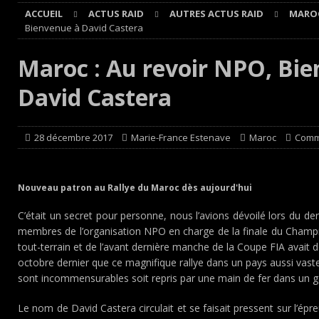
ACCUEIL
ACTUS RAID
AUTRES ACTUS RAID
MARO
[ 4 août 2026 ]
Paul Cauhaupé rejoint le cercle des vai
Bienvenue à David Castera
Cours
EDITO CIRCUIT
Maroc : Au revoir NPO, Bi
[ 4 août 2026 ]
‘1-2-4-5-3 : 50 ans de moteurs Audi cinq
David Castera
[ 4 août 2026 ]
Autocross et SprinCar : Aydie conclut un
[ 3 août 2026 ]
GT4 AKKODIS-ASP : Victoire et double po
28 décembre 2017
Marie-France Estenave
Maroc
Comm
Nouveau patron au Rallye du Maroc dès aujourd'hui
C’était un secret pour personne, nous l’avions dévoilé lors du de
membres de l’organisation NPO en charge de la finale du Champ
tout-terrain et de l’avant dernière manche de la Coupe FIA avai
octobre dernier que ce magnifique rallye dans un pays aussi vaste
sont incommensurables soit repris par une main de fer dans un ga
Le nom de David Castera circulait et se faisait pressent sur l’é