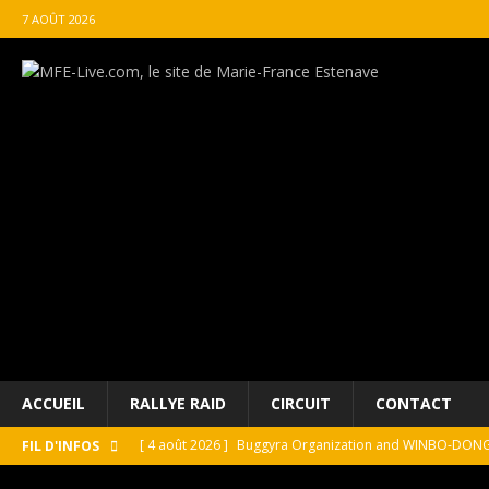
7 AOÛT 2026
ACCUEIL
RALLYE RAID
CIRCUIT
CONTACT
[ 4 août 2026 ]
Buggyra Organization and WINBO-DONGJI
FIL D'INFOS
[ 4 août 2026 ]
Championnat de France FFSA des circuit 