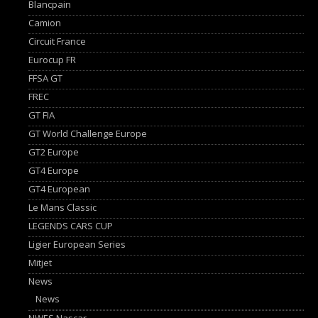
Blancpain
Camion
Circuit France
Eurocup FR
FFSA GT
FREC
GT FIA
GT World Challenge Europe
GT2 Europe
GT4 Europe
GT4 European
Le Mans Classic
LEGENDS CARS CUP
Ligier European Series
Mitjet
News
News
NWES Nascar