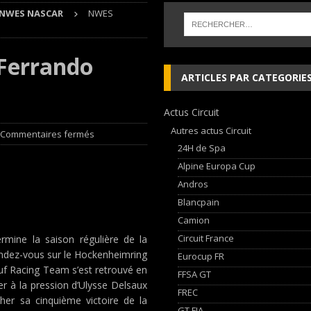
NWES NASCAR
NWES
 cylindres’ Nouvelle exposition spéciale à l’Audi museum mobile
NEWS
Ferrando
 week-end d’exception !
NEWS
ARTICLES PAR CATEGORIE
dium dans la Nièvre !
FFSA GT
Actus Circuit
AN Automotive Technology sign strategic partnership
RALLYE-RAID
Autres actus Circuit
Commentaires fermés
24H de Spa
Alpine Europa Cup
Andros
Blancpain
Camion
Circuit France
ine la saison régulière de la
rendez-vous sur le Hockenheimring
Eurocup FR
auf Racing Team s’est retrouvé en
FFSA GT
ter à la pression d’Ulysse Delsaux
FREC
er sa cinquième victoire de la
GT FIA