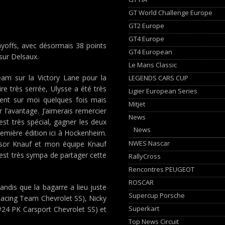
GT World Challenge Europe
GT2 Europe
GT4 Europe
ayoffs, avec désormais 38 points
GT4 European
sur Delsaux.
Le Mans Classic
eam sur la Victory Lane pour la
LEGENDS CARS CUP
re très serrée, Ulysse a été très
Ligier European Series
ment sur moi quelques fois mais
Mitjet
’avantage. J’aimerais remercier
News
est très spécial, gagner les deux
News
emière édition ici à Hockenheim.
NWES Nascar
nsor Knauf et mon équipe Knauf
c’est très sympa de partager cette
RallyCross
Rencontres PEUGEOT
ROSCAR
andis que la bagarre a lieu juste
Supercup Porsche
Racing Team Chevrolet SS), Nicky
Superkart
#24 PK Carsport Chevrolet SS) et
Top News Circuit