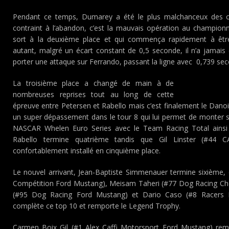
Pendant ce temps, Dumarey a été le plus malchanceux des co
contraint à l’abandon, c’est la mauvais opération au championn
sort à la deuxième place et qui commença rapidement à êtr
autant, malgré un écart constant de 0,5 seconde, il n’a jamai
porter une attaque sur Ferrando, passant la ligne avec 0,739 sec
La troisième place a changé de main à de
nombreuses reprises tout au long de cette
épreuve entre Petersen et Rabello mais c’est finalement le Danoi
un super dépassement dans le tour 8 qui lui permet de monter 
NASCAR Whelen Euro Series avec le Team Racing Total ainsi 
Rabello termine quatrième tandis que Gil Linster (#44 C
confortablement installé en cinquième place.
Le nouvel arrivant, Jean-Baptiste Simmenauer termine sixième
Compétition Ford Mustang), Meisam Taheri (#77 Dog Racing Che
(#95 Dog Racing Ford Mustang) et Dario Caso (#8 Racers 
complète ce top 10 et remporte le Legend Trophy.
Carmen Boix Gil (#1 Alex Caffi Motorsport Ford Mustang) rem