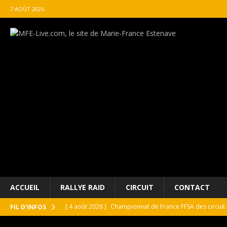
7 AOÛT 2026
ACCUEIL
RALLYE RAID
CIRCUIT
CONTACT
[ 4 août 2026 ]
Championnat de France FFSA des circuit 
FIL D'INFOS
[ 4 août 2026 ]
Paul Cauhaupé rejoint le cercle des va