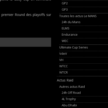
GP2
GP3
le premier Round des playoffs sur
Toutes les actus Le MANS
24h du Mans
ELMS
Endurance
WEC
Ultimate Cup Series
VdeV
VH
WTCC
WTCR
Actus Raid
Autres actus Raid
24h Off Road
4L Trophy
Abu Dhabi