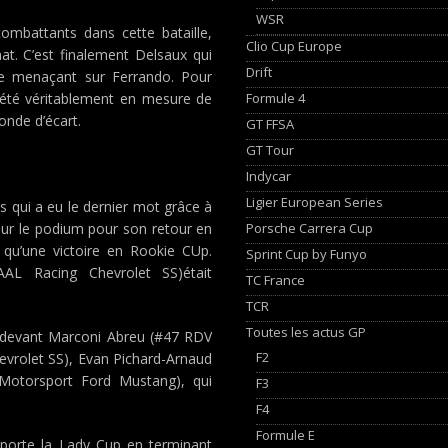
WSR
mbattants dans cette bataille,
Clio Cup Europe
at. C’est finalement Delsaux qui
Drift
e menaçant sur Ferrando. Pour
Formule 4
s été véritablement en mesure de
onde d’écart.
GT FFSA
GT Tour
Indycar
Ligier European Series
s qui a eu le dernier mot grâce à
Porsche Carrera Cup
sur le podium pour son retour en
qu’une victoire en Rookie CUp.
Sprint Cup by Funyo
AAL Racing Chevrolet SS)était
TC France
TCR
Toutes les actus GP
, devant Marconi Abreu (#47 RDV
F2
vrolet SS), Evan Pichard-Arnaud
Motorsport Ford Mustang), qui
F3
F4
Formule E
porte la Lady Cup en terminant