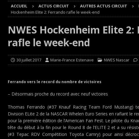
ACCUEIL
ACTUS CIRCUIT
AUTRES ACTUS CIRCUIT
Cours
EDITO CIRCUIT
Hockenheim Elite 2: Ferrando rafle le week-end
[ 4 août 2026 ]
‘1-2-4-5-3 : 50 ans de moteurs Audi cinq
NWES Hockenheim Elite 2: 
[ 4 août 2026 ]
Autocross et SprinCar : Aydie conclut un
rafle le week-end
[ 3 août 2026 ]
GT4 AKKODIS-ASP : Victoire et double po
[ 4 août 2026 ]
Buggyra Organization and WINBO-DONGJI
30 juillet 2017
Marie-France Estenave
NWES Nascar
Ferrando vers le record du nombre de victoires
– Désormais proche du record avec neuf victoires
Thomas Ferrando (#37 Knauf Racing Team Ford Mustang) term
Division ELite 2 de la NASCAR Whelen Euro Series en raflant le 
pour la première édition de l’American Fan Fest. Le pilote du Kn
tête du début à la fin pour le Round 8 de l’ELITE 2 et a su résis
(#3 Tepac RDV Compétition Toyota Camry) pour ainsi décroch