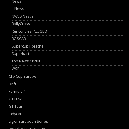
News
News
NWES Nascar
RallyCross
Rencontres PEUGEOT
ROSCAR
Supercup Porsche
Superkart
Top News Circuit
WSR
Clio Cup Europe
Drift
Formule 4
GT FFSA
GT Tour
Indycar
Ligier European Series
Porsche Carrera Cup