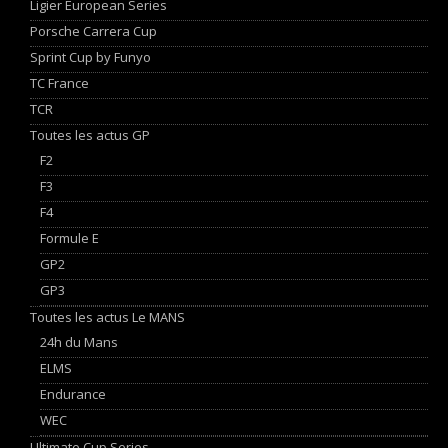
Ligier European Series
Porsche Carrera Cup
Sprint Cup by Funyo
TC France
TCR
Toutes les actus GP
F2
F3
F4
Formule E
GP2
GP3
Toutes les actus Le MANS
24h du Mans
ELMS
Endurance
WEC
Ultimate Cup Series