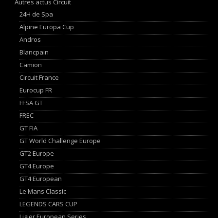
Autres actus Circuit
24H de Spa
Alpine Europa Cup
Andros
Blancpain
Camion
Circuit France
Eurocup FR
FFSA GT
FREC
GT FIA
GT World Challenge Europe
GT2 Europe
GT4 Europe
GT4 European
Le Mans Classic
LEGENDS CARS CUP
Ligier European Series