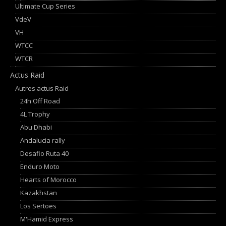
Ultimate Cup Series
VdeV
VH
WTCC
WTCR
Actus Raid
Autres actus Raid
24h Off Road
4L Trophy
Abu Dhabi
Andalucia rally
Desafio Ruta 40
Enduro Moto
Hearts of Morocco
Kazakhstan
Los Sertoes
M'Hamid Express