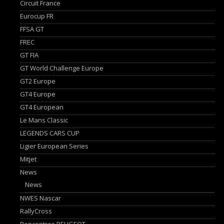
Circuit France
Eurocup FR
FFSA GT
FREC
GT FIA
GT World Challenge Europe
GT2 Europe
GT4 Europe
GT4 European
Le Mans Classic
LEGENDS CARS CUP
Ligier European Series
Mitjet
News
News
NWES Nascar
RallyCross
Rencontres PEUGEOT