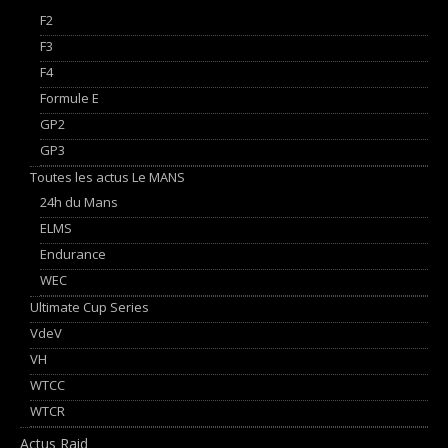
F2
F3
F4
Formule E
GP2
GP3
Toutes les actus Le MANS
24h du Mans
ELMS
Endurance
WEC
Ultimate Cup Series
VdeV
VH
WTCC
WTCR
Actus Raid