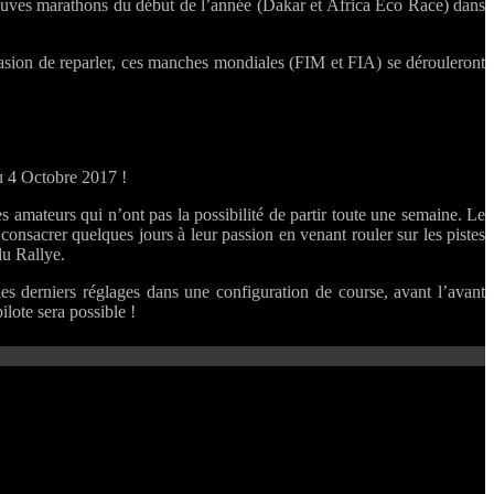
preuves marathons du début de l’année (Dakar et Africa Eco Race) dans
ccasion de reparler, ces manches mondiales (FIM et FIA) se dérouleront
u 4 Octobre 2017 !
s amateurs qui n’ont pas la possibilité de partir toute une semaine. Le
 consacrer quelques jours à leur passion en venant rouler sur les pistes
du Rallye.
 les derniers réglages dans une configuration de course, avant l’avant
lote sera possible !