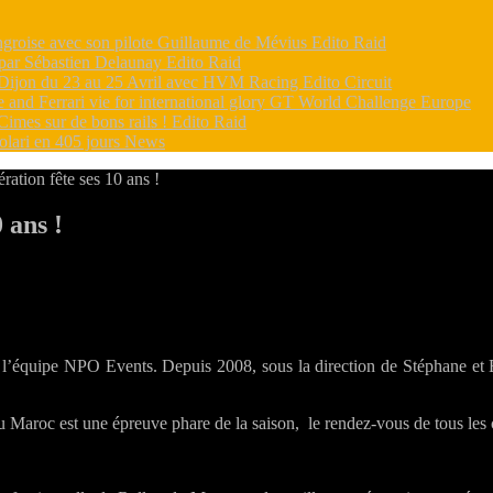
groise avec son pilote Guillaume de Mévius
Edito Raid
 par Sébastien Delaunay
Edito Raid
 à Dijon du 23 au 25 Avril avec HVM Racing
Edito Circuit
d Ferrari vie for international glory
GT World Challenge Europe
Cimes sur de bons rails !
Edito Raid
volari en 405 jours
News
ation fête ses 10 ans !
 ans !
sur
NPO
Events
nouvelle
génération
 l’équipe NPO Events. Depuis 2008, sous la direction de Stéphane e
ête
ses
10
du Maroc est une épreuve phare de la saison, le rendez-vous de tous les 
ans