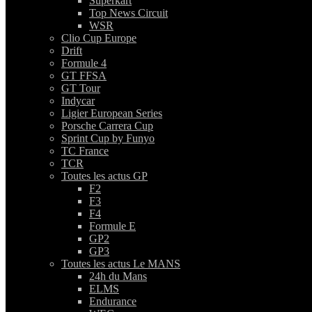
Superkart
Top News Circuit
WSR
Clio Cup Europe
Drift
Formule 4
GT FFSA
GT Tour
Indycar
Ligier European Series
Porsche Carrera Cup
Sprint Cup by Funyo
TC France
TCR
Toutes les actus GP
F2
F3
F4
Formule E
GP2
GP3
Toutes les actus Le MANS
24h du Mans
ELMS
Endurance