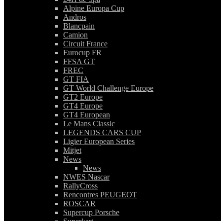
Alpine Europa Cup
Andros
Blancpain
Camion
Circuit France
Eurocup FR
FFSA GT
FREC
GT FIA
GT World Challenge Europe
GT2 Europe
GT4 Europe
GT4 European
Le Mans Classic
LEGENDS CARS CUP
Ligier European Series
Mitjet
News
News
NWES Nascar
RallyCross
Rencontres PEUGEOT
ROSCAR
Supercup Porsche