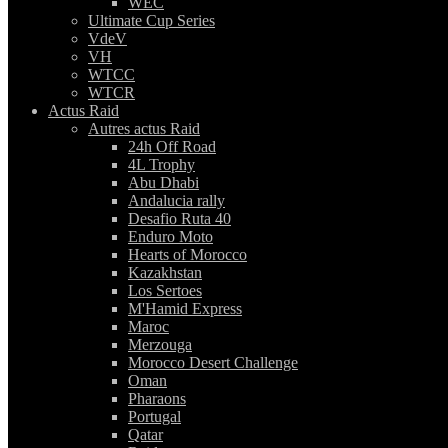
WEC
Ultimate Cup Series
VdeV
VH
WTCC
WTCR
Actus Raid
Autres actus Raid
24h Off Road
4L Trophy
Abu Dhabi
Andalucia rally
Desafio Ruta 40
Enduro Moto
Hearts of Morocco
Kazakhstan
Los Sertoes
M'Hamid Express
Maroc
Merzouga
Morocco Desert Challenge
Oman
Pharaons
Portugal
Qatar