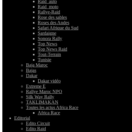
Raid_auto
Raid_moto
Rallye-Raid
Rose des sables
Roses des Andes
Safari Afrique du Sud
Sardaigne
Sonora Rally
Top News
Top News Raid
Tout-Terrain
Tunisie
Baja Maroc
Bajas
Dakar
Dakar vidéo
Extreme E
Rallye Maroc NPO
Silk Way Rally
TAKLIMAKAN
Toutes les actus Africa Race
Africa Race
Editorial
Edito Circuit
Edito Raid