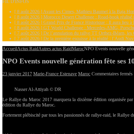
FIL D'INFOS
[ 8 août 2026 ]
Avant les Cimes, Mathieu Baumel à la Baja Hon
[ 8 août 2026 ]
Morocco Desert Challenge : Road-book réalisé
[ 8 août 2026 ]
Grand Prix de France Historique : Il aura lieu
[ 8 août 2026 ]
GT World Challenge : Mercedes-AMG, Porsche an
[ 7 août 2026 ]
De l’annulation du rallye TT Orthez-Béarn, les 
[ 7 août 2026 ]
De la première esquisse à la réalité : l’Audi Nu
Accueil
Actus Raid
Autres actus Raid
Maroc
NPO Events nouvelle génér
NPO Events nouvelle génération fête ses 10
23 janvier 2017
Marie-France Estenave
Maroc
Commentaires fermés
Nasser Al-Attiyah © DR
Le Rallye du Maroc 2017 marquera la dixième édition organisée par
f
édition du Rallye du Maroc.
Fortement plébiscité par tous les passionnés de rallye-raid, le Rallye 
!