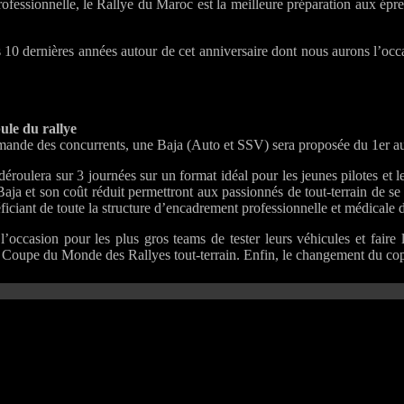
professionnelle, le Rallye du Maroc est la meilleure préparation aux é
es 10 dernières années autour de cet anniversaire dont nous aurons l’o
le du rallye
mande des concurrents, une Baja (Auto et SSV) sera proposée du 1er a
roulera sur 3 journées sur un format idéal pour les jeunes pilotes et le
Baja et son coût réduit permettront aux passionnés de tout-terrain de se
iciant de toute la structure d’encadrement professionnelle et médicale 
l’occasion pour les plus gros teams de tester leurs véhicules et faire
 Coupe du Monde des Rallyes tout-terrain. Enfin, le changement du copi