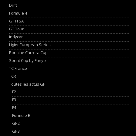
Drift
Formule 4
GT FFSA
GT Tour
Indycar
Ligier European Series
Porsche Carrera Cup
Sprint Cup by Funyo
TC France
TCR
Toutes les actus GP
F2
F3
F4
Formule E
GP2
GP3