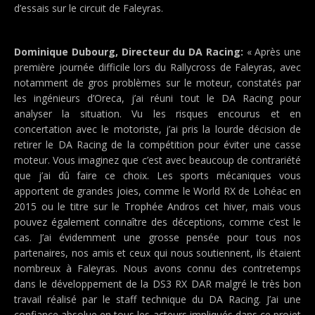
d’essais sur le circuit de Faleyras.
Dominique Dubourg, Directeur du DA Racing:
« Après une
première journée difficile lors du Rallycross de Faleyras, avec
notamment de gros problèmes sur le moteur, constatés par
les ingénieurs d’Oreca, j’ai réuni tout le DA Racing pour
analyser la situation. Vu les risques encourus et en
concertation avec le motoriste, j’ai pris la lourde décision de
retirer le DA Racing de la compétition pour éviter une casse
moteur. Vous imaginez que c’est avec beaucoup de contrariété
que j’ai dû faire ce choix. Les sports mécaniques vous
apportent de grandes joies, comme le World RX de Lohéac en
2015 ou le titre sur le Trophée Andros cet hiver, mais vous
pouvez également connaître des déceptions, comme c’est le
cas. J’ai évidemment une grosse pensée pour tous nos
partenaires, nos amis et ceux qui nous soutiennent, ils étaient
nombreux à Faleyras. Nous avons connu des contretemps
dans le développement de la DS3 RX DAR malgré le très bon
travail réalisé par le staff technique du DA Racing. J’ai une
confiance absolue en tous les acteurs impliqués dans ce projet