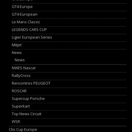
GT4 Europe
GT4 European
Le Mans Classic
LEGENDS CARS CUP
Ligier European Series
Mitjet
News
News
NWES Nascar
RallyCross
Rencontres PEUGEOT
ROSCAR
Supercup Porsche
Superkart
Top News Circuit
WSR
Clio Cup Europe