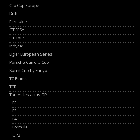
Clio Cup Europe
Drift
Formule 4
GT FFSA
GT Tour
Indycar
Ligier European Series
Porsche Carrera Cup
Sprint Cup by Funyo
TC France
TCR
Toutes les actus GP
F2
F3
F4
Formule E
GP2