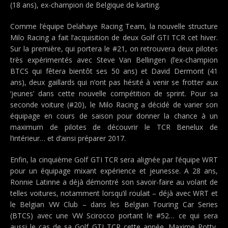
(18 ans), ex-champion de Belgique de karting.
Comme l’équipe Delahaye Racing Team, la nouvelle structure
Milo Racing a fait l’acquisition de deux Golf GTI TCR cet hiver.
Sur la première, qui portera le #21, on retrouvera deux pilotes
très expérimentés avec Steve Van Bellingen (l’ex-champion
BTCS qui fêtera bientôt ses 50 ans) et David Dermont (41
ans), deux gaillards qui n’ont pas hésité à venir se frotter aux
‘jeunes’ dans cette nouvelle compétition de sprint. Pour sa
seconde voiture (#20), le Milo Racing a décidé de varier son
équipage en cours de saison pour donner la chance à un
maximum de pilotes de découvrir le TCR Benelux de
l’intérieur… et d’ainsi préparer 2017.
Enfin, la cinquième Golf GTI TCR sera alignée par l’équipe WRT
pour un équipage mixant expérience et jeunesse. A 28 ans,
Ronnie Latinne a déjà démontré son savoir-faire au volant de
telles voitures, notamment lorsqu’il roulait – déjà avec WRT et
le Belgian VW Club – dans les Belgian Touring Car Series
(BTCS) avec une VW Scirocco portant le #52… ce qui sera
aussi le cas de sa Golf GTI TCR cette année. Maxime Potty,