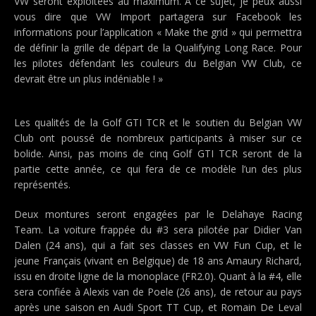
VW seront exploitées au maximum. A ce sujet, je peux aussi
vous dire que VW Import partagera sur Facebook les
informations pour l’application « Make the grid » qui permettra
de définir la grille de départ de la Qualifying Long Race. Pour
les pilotes défendant les couleurs du Belgian VW Club, ce
devrait être un plus indéniable ! »
Les qualités de la Golf GTI TCR et le soutien du Belgian VW
Club ont poussé de nombreux participants à miser sur ce
bolide. Ainsi, pas moins de cinq Golf GTI TCR seront de la
partie cette année, ce qui fera de ce modèle l’un des plus
représentés.
Deux montures seront engagées par le Delahaye Racing
Team. La voiture frappée du #3 sera pilotée par Didier Van
Dalen (24 ans), qui a fait ses classes en VW Fun Cup, et le
jeune Français (vivant en Belgique) de 18 ans Amaury Richard,
issu en droite ligne de la monoplace (FR2.0). Quant à la #4, elle
sera confiée à Alexis van de Poele (26 ans), de retour au pays
après une saison en Audi Sport TT Cup, et Romain De Leval