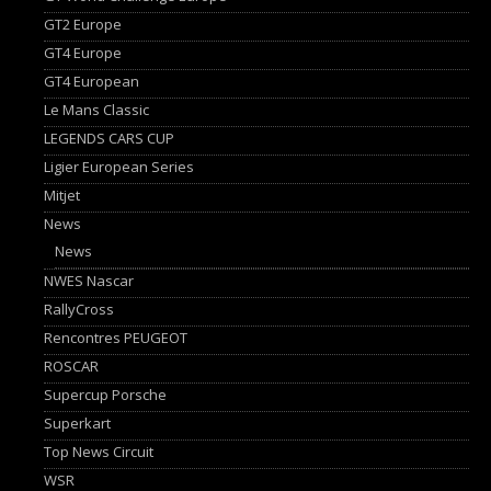
GT2 Europe
GT4 Europe
GT4 European
Le Mans Classic
LEGENDS CARS CUP
Ligier European Series
Mitjet
News
News
NWES Nascar
RallyCross
Rencontres PEUGEOT
ROSCAR
Supercup Porsche
Superkart
Top News Circuit
WSR