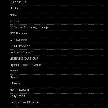
Eurocup FR
FFSA GT
FREC
GT FIA
GT World Challenge Europe
GT2 Europe
GT4 Europe
GT4 European
Le Mans Classic
LEGENDS CARS CUP
Ligier European Series
Mitjet
News
News
NWES Nascar
RallyCross
Rencontres PEUGEOT