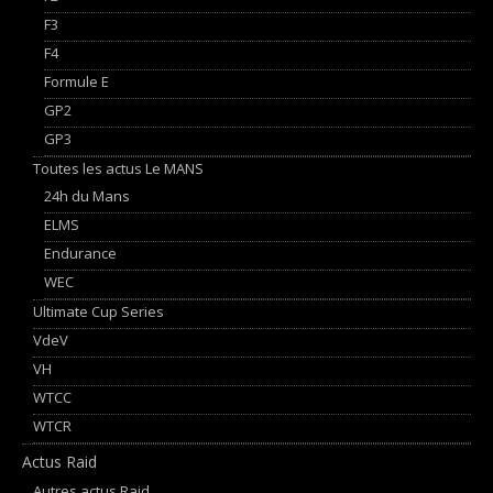
F3
F4
Formule E
GP2
GP3
Toutes les actus Le MANS
24h du Mans
ELMS
Endurance
WEC
Ultimate Cup Series
VdeV
VH
WTCC
WTCR
Actus Raid
Autres actus Raid