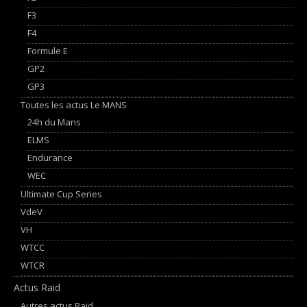
F3
F4
Formule E
GP2
GP3
Toutes les actus Le MANS
24h du Mans
ELMS
Endurance
WEC
Ultimate Cup Series
VdeV
VH
WTCC
WTCR
Actus Raid
Autres actus Raid