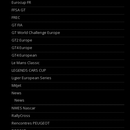
Eurocup FR
FFSA GT
FREC
GT FIA
GT World Challenge Europe
GT2 Europe
GT4 Europe
GT4 European
Le Mans Classic
LEGENDS CARS CUP
Ligier European Series
Mitjet
News
News
NWES Nascar
RallyCross
Rencontres PEUGEOT