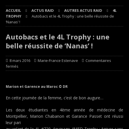
ACCUEIL
ACTUS RAID
AUTRES ACTUS RAID
4L
TROPHY
Autobacs et le 4L Trophy : une belle réussite de
‘Nanas’ !
Autobacs et le 4L Trophy : une
belle réussite de ‘Nanas’ !
8 mars 2016
Marie-France Estenave
Commentaires
fermés
Marion et Garence au Maroc © DR
En cette journée de la femme, c’est de bon augure…
Les deux étudiantes en 4ème année de médecine de
Montpellier, Marion Chabanon et Garance Passet ont réussi
leur pari
au volant de la 4L #720, équipage 4MED Trophy : Arriver sans