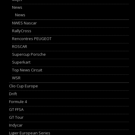
News
News
NWES Nascar
RallyCross
Rencontres PEUGEOT
ROSCAR
Supercup Porsche
Superkart
Top News Circuit
WSR
Clio Cup Europe
Drift
Formule 4
GT FFSA
GT Tour
Indycar
Ligier European Series