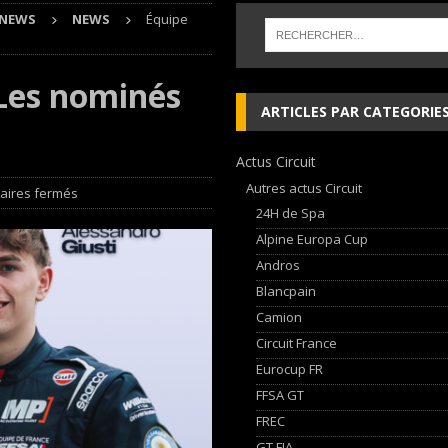
NEWS
NEWS
Équipe
 cylindres’ Nouvelle exposition spéciale à l’Audi museum mobile
NEWS
 Les nominés
 week-end d’exception !
NEWS
ARTICLES PAR CATEGORIE
dium dans la Nièvre !
FFSA GT
Actus Circuit
AN Automotive Technology sign strategic partnership
RALLYE-RAID
Autres actus Circuit
ires fermés
24H de Spa
Alpine Europa Cup
Andros
Blancpain
Camion
Circuit France
Eurocup FR
FFSA GT
FREC
GT FIA