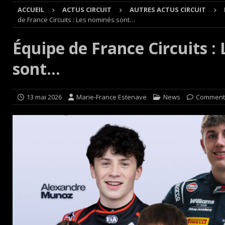
ACCUEIL
ACTUS CIRCUIT
AUTRES ACTUS CIRCUIT
Cours
EDITO CIRCUIT
de France Circuits : Les nominés sont…
[ 4 août 2026 ]
‘1-2-4-5-3 : 50 ans de moteurs Audi cinq
Équipe de France Circuits :
[ 4 août 2026 ]
Autocross et SprinCar : Aydie conclut un
sont…
[ 3 août 2026 ]
GT4 AKKODIS-ASP : Victoire et double po
[ 4 août 2026 ]
Buggyra Organization and WINBO-DONGJI
13 mai 2026
Marie-France Estenave
News
Commenta