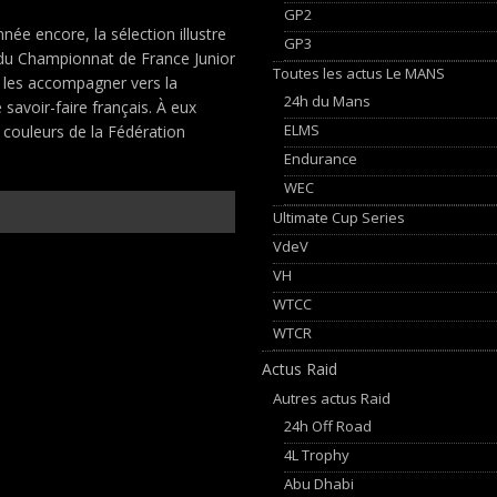
GP2
née encore, la sélection illustre
GP3
us du Championnat de France Junior
Toutes les actus Le MANS
, les accompagner vers la
24h du Mans
 savoir-faire français. À eux
ELMS
 couleurs de la Fédération
Endurance
WEC
Ultimate Cup Series
VdeV
VH
WTCC
WTCR
Actus Raid
Autres actus Raid
24h Off Road
4L Trophy
Abu Dhabi