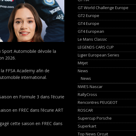
GT World Challenge Europe
GT2 Europe
GT4 Europe
GT4 European
Le Mans Classic
LEGENDS CARS CUP
u Sport Automobile dévoile la
Ligier European Series
on 2026.
Mitjet
 la FFSA Academy afin de
News
automobile international.
News
NWES Nascar
RallyCross
aison en Formule 3 dans l’écurie
Rencontres PEUGEOT
aison en FREC dans l’écurie ART
ROSCAR
Supercup Porsche
gagé cette saison en FREC dans
Superkart
Top News Circuit