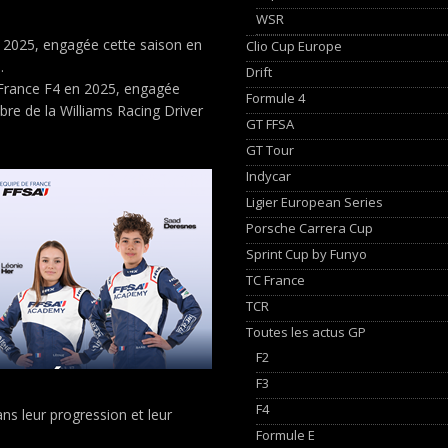
WSR
 2025, engagée cette saison en
Clio Cup Europe
.
Drift
France F4 en 2025, engagée
Formule 4
re de la Williams Racing Driver
GT FFSA
GT Tour
Indycar
Ligier European Series
Porsche Carrera Cup
Sprint Cup by Funyo
TC France
TCR
Toutes les actus GP
F2
F3
F4
s leur progression et leur
Formule E