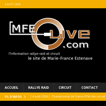
6 AOÛT 2026
ACCUEIL
RALLYE RAID
CIRCUIT
CONTACT
[ 4 août 2026 ]
Championnat de France FFSA des circuit 
FIL D'INFOS
[ 4 août 2026 ]
Paul Cauhaupé rejoint le cercle des va