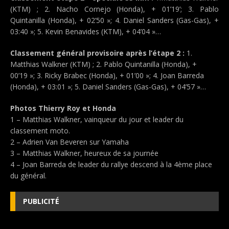
(KTM) ; 2. Nacho Cornejo (Honda), + 01’19’; 3. Pablo
Quintanilla (Honda), + 02’50 »; 4. Daniel Sanders (Gas-Gas), +
03:40 »; 5. Kevin Benavides (KTM), + 04’04 »…
Classement général provisoire après l’étape 2 :
1.
Matthias Walkner (KTM) ; 2. Pablo Quintanilla (Honda), +
00’19 »; 3. Ricky Brabec (Honda), + 01’00 »; 4. Joan Barreda
(Honda), + 03:01 »; 5. Daniel Sanders (Gas-Gas), + 04’57 »…
Photos Thierry Roy et Honda
1 – Matthias Walkner, vainqueur du jour et leader du
classement moto.
2 – Adrien Van Beveren sur Yamaha
3 – Matthias Walkner, heureux de sa journée
4 – Joan Barreda de leader du rallye descend à la 4ème place
du général.
PUBLICITÉ